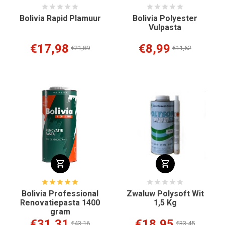
Bolivia Rapid Plamuur
Bolivia Polyester
Vulpasta
€17,98
€8,99
€21,89
€11,62
Bolivia Professional
Zwaluw Polysoft Wit
Renovatiepasta 1400
1,5 Kg
gram
€31,31
€18,95
€43,16
€33,45