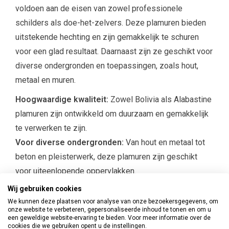
voldoen aan de eisen van zowel professionele
schilders als doe-het-zelvers. Deze plamuren bieden
uitstekende hechting en zijn gemakkelijk te schuren
voor een glad resultaat. Daarnaast zijn ze geschikt voor
diverse ondergronden en toepassingen, zoals hout,
metaal en muren.
Hoogwaardige kwaliteit:
Zowel Bolivia als Alabastine
plamuren zijn ontwikkeld om duurzaam en gemakkelijk
te verwerken te zijn.
Voor diverse ondergronden:
Van hout en metaal tot
beton en pleisterwerk, deze plamuren zijn geschikt
voor uiteenlopende oppervlakken.
Sneldrogend en eenvoudig aan te brengen:
De
Wij gebruiken cookies
plamuren zijn snel droog, eenvoudig te schuren en
We kunnen deze plaatsen voor analyse van onze bezoekersgegevens, om
onze website te verbeteren, gepersonaliseerde inhoud te tonen en om u
ideaal voor het repareren van kleine en grote
een geweldige website-ervaring te bieden. Voor meer informatie over de
cookies die we gebruiken opent u de instellingen.
beschadigingen.