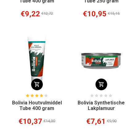
Tube 400 gram
Tube 250 gram
€9,22
€10,95
€12,72
€15,15
Bolivia Houtvulmiddel
Bolivia Synthetische
Tube 400 gram
Lakplamuur
€10,37
€7,61
€14,30
€9,90