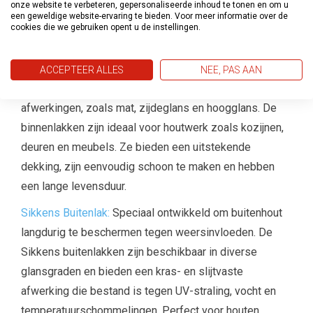
Of je nu muren, houtwerk, metaal of beton wilt
onze website te verbeteren, gepersonaliseerde inhoud te tonen en om u
een geweldige website-ervaring te bieden. Voor meer informatie over de
schilderen, Sikkens heeft een product dat bij jouw
cookies die we gebruiken opent u de instellingen.
project past.
Sikkens Binnenlak:
Deze hoogwaardige binnenlakken
ACCEPTEER ALLES
NEE, PAS AAN
van Sikkens zijn beschikbaar in verschillende
afwerkingen, zoals mat, zijdeglans en hoogglans. De
binnenlakken zijn ideaal voor houtwerk zoals kozijnen,
deuren en meubels. Ze bieden een uitstekende
dekking, zijn eenvoudig schoon te maken en hebben
een lange levensduur.
Sikkens Buitenlak:
Speciaal ontwikkeld om buitenhout
langdurig te beschermen tegen weersinvloeden. De
Sikkens buitenlakken zijn beschikbaar in diverse
glansgraden en bieden een kras- en slijtvaste
afwerking die bestand is tegen UV-straling, vocht en
temperatuurschommelingen. Perfect voor houten