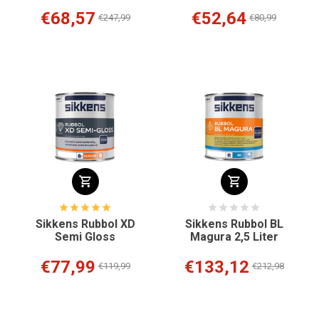
€68,57
€52,64
€247,99
€80,99
Sikkens Rubbol XD
Sikkens Rubbol BL
Semi Gloss
Magura 2,5 Liter
€77,99
€133,12
€119,99
€212,98