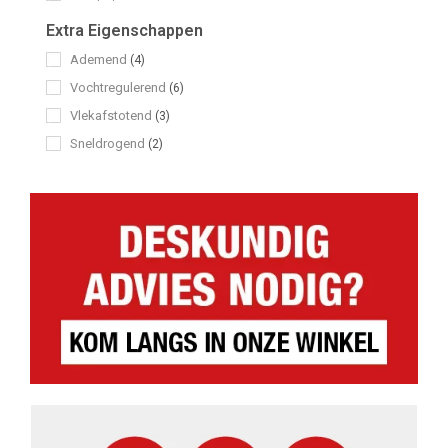
Extra Eigenschappen
Ademend
(4)
Vochtregulerend
(6)
Vlekafstotend
(3)
Sneldrogend
(2)