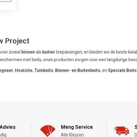
w Project
 voor zowel
binnen
als
buiten
toepassingen, en bieden we de beste kwalit
lt beschermen met beits, onze producten zorgen voor een langdurige be
egneer
,
Houtolie
,
Tuinbeits
,
Binnen- en Buitenbeits
, en
Speciale Beits
Advies
Meng Service
S
dig
Alle Kleuren
D