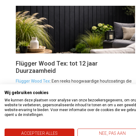
Flügger Wood Tex: tot 12 jaar
Duurzaamheid
Flügger Wood Tex
: Een reeks hoogwaardige houtcoatings die
speciaal zijn ontwikkeld voor buitentoepassingen.
Wij gebruiken cookies
We kunnen deze plaatsen voor analyse van onze bezoekersgegevens, om on
website te verbeteren, gepersonaliseerde inhoud te tonen en om u een gewel
website-ervaring te bieden. Voor meer informatie over de cookies die we gebr
opent u de instellingen.
Voordelen van bestellen bij Verf en Behang
✔ Scherpe prijzen & snelle levering
ACCEPTEER ALLES
NEE, PAS AAN