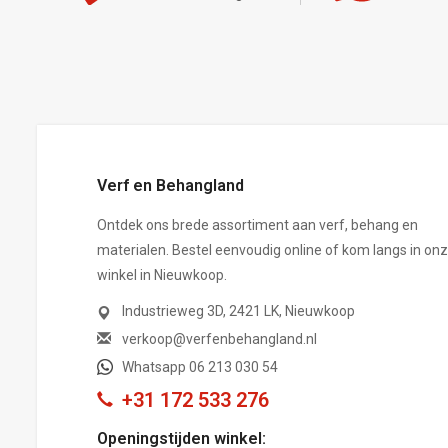
,-
Verf en Behangland
Ontdek ons brede assortiment aan verf, behang en
materialen. Bestel eenvoudig online of kom langs in on
winkel in Nieuwkoop.
Industrieweg 3D, 2421 LK, Nieuwkoop
verkoop@verfenbehangland.nl
Whatsapp 06 213 030 54
+31 172 533 276
Openingstijden winkel: