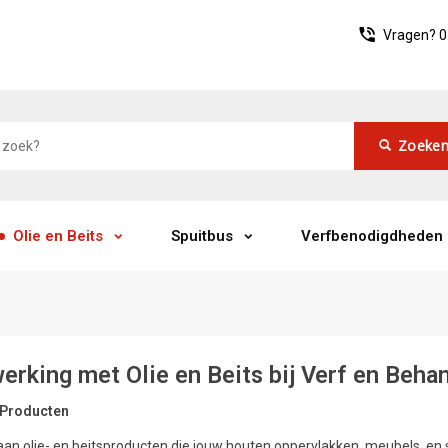
Vragen?
0
Zoeke
Olie en Beits
Spuitbus
Verfbenodigdheden
erking met Olie en Beits bij Verf en Beha
 Producten
an olie- en beitsproducten die jouw houten oppervlakken, meubels, en 