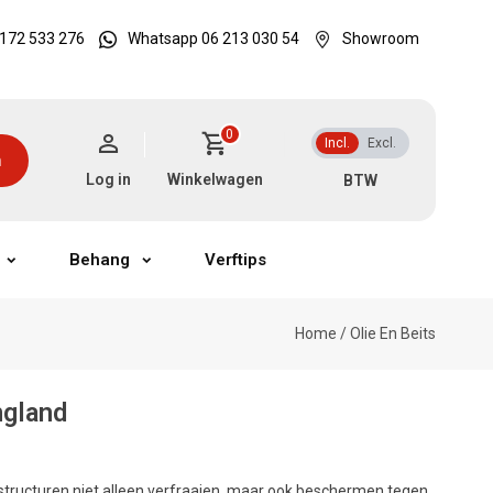
172 533 276
Whatsapp 06 213 030 54
Showroom
0
Incl.
Excl.
n
Log in
Winkelwagen
Behang
Verftips
Home
/
Olie En Beits
ngland
structuren niet alleen verfraaien, maar ook beschermen tegen