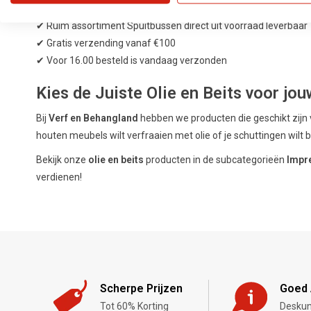
✔ Vakkundig advies, ook in onze winkel in Ter Aar
✔ Ruim assortiment Spuitbussen direct uit voorraad leverbaar
✔ Gratis verzending vanaf €100
✔ Voor 16.00 besteld is vandaag verzonden
Kies de Juiste Olie en Beits voor jou
Bij
Verf en Behangland
hebben we producten die geschikt zijn
houten meubels wilt verfraaien met olie of je schuttingen wi
Bekijk onze
olie en beits
producten in de subcategorieën
Impr
verdienen!
Scherpe Prijzen
Goed 
Tot 60% Korting
Deskun