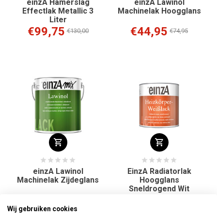
einzA Hamerslag
einzA Lawinol
Effectlak Metallic 3
Machinelak Hoogglans
Liter
€99,75
€44,95
€130,00
€74,95
einzA Lawinol
EinzA Radiatorlak
Machinelak Zijdeglans
Hoogglans
Sneldrogend Wit
€44,95
€14,25
€74,95
€16,95
Wij gebruiken cookies