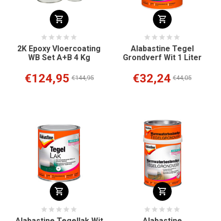
2K Epoxy Vloercoating
Alabastine Tegel
WB Set A+B 4 Kg
Grondverf Wit 1 Liter
€124,95
€32,24
€144,95
€44,05
Alabastine Tegellak Wit
Alabastine