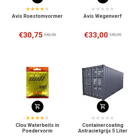
Avis Roestomvormer
Avis Wegenverf
€30,75
€33,00
€42,56
€40,95
Clou Waterbeits in
Containercoating
Poedervorm
Antracietgrijs 5 Liter