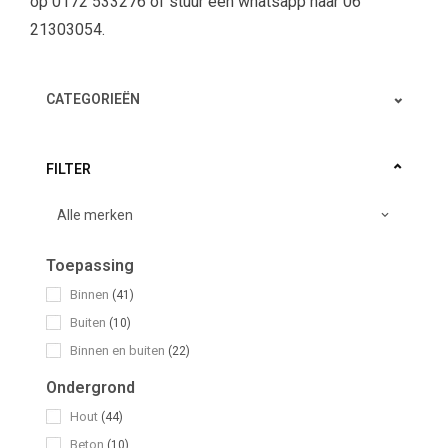
op 0172 533276 of stuur een whatsapp naar 06
21303054.
CATEGORIEËN
FILTER
Toepassing
Binnen
(41)
Buiten
(10)
Binnen en buiten
(22)
Ondergrond
Hout
(44)
Beton
(10)