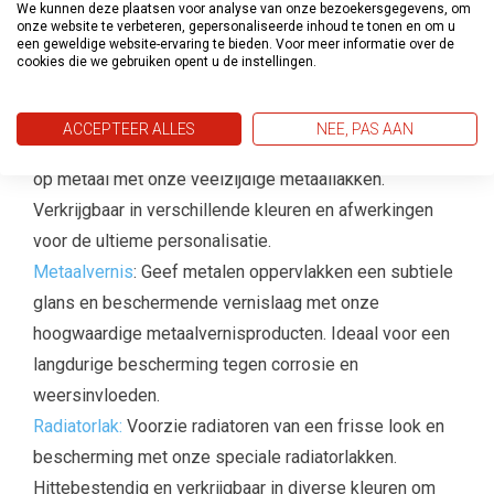
We kunnen deze plaatsen voor analyse van onze bezoekersgegevens, om
onze website te verbeteren, gepersonaliseerde inhoud te tonen en om u
1
2
3
4
5
een geweldige website-ervaring te bieden. Voor meer informatie over de
cookies die we gebruiken opent u de instellingen.
Onze Metaallak Categorieën:
ACCEPTEER ALLES
NEE, PAS AAN
M
etaallak
: Creëer een robuuste en beschermende laag
op metaal met onze veelzijdige metaallakken.
Verkrijgbaar in verschillende kleuren en afwerkingen
voor de ultieme personalisatie.
Metaalvernis
: Geef metalen oppervlakken een subtiele
glans en beschermende vernislaag met onze
hoogwaardige metaalvernisproducten. Ideaal voor een
langdurige bescherming tegen corrosie en
weersinvloeden.
Radiatorlak:
Voorzie radiatoren van een frisse look en
bescherming met onze speciale radiatorlakken.
Hittebestendig en verkrijgbaar in diverse kleuren om