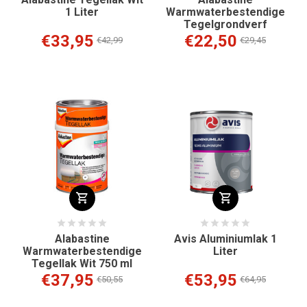
1 Liter
Warmwaterbestendige
Tegelgrondverf
€33,95
€22,50
€42,99
€29,45
Alabastine
Avis Aluminiumlak 1
Warmwaterbestendige
Liter
Tegellak Wit 750 ml
€37,95
€53,95
€50,55
€64,95