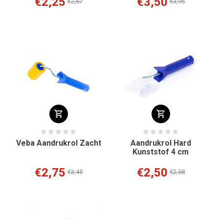
€2,25
€3,50
€2,67
€3,95
Veba Aandrukrol Zacht
Aandrukrol Hard
Kunststof 4 cm
€2,75
€2,50
€3,45
€2,58