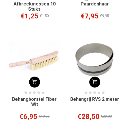
Afbreekmessen 10
Paardenhaar
Stuks
€1,25
€7,95
€1,50
€9,95
Behangborstel Fiber
Behangrij RVS 2 meter
Wit
€6,95
€28,50
€10,56
€29,99