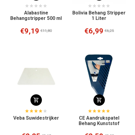
Alabastine
Bolivia Behang Stripper
Behangstripper 500 ml
1 Liter
€9,19
€6,99
€11,80
€6,25
Veba Suwidestrijker
CE Aandrukspatel
Behang Kunststof