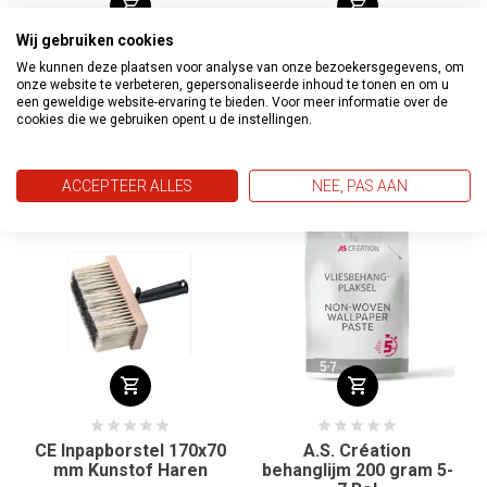
Wij gebruiken cookies
We kunnen deze plaatsen voor analyse van onze bezoekersgegevens, om
Scandia
CE Snijliniaal +
onze website te verbeteren, gepersonaliseerde inhoud te tonen en om u
Glasweefsellijm
Aandrukprofiel Set 58,5
een geweldige website-ervaring te bieden. Voor meer informatie over de
cm
cookies die we gebruiken opent u de instellingen.
€15,00
€15,95
€17,95
€18,20
ACCEPTEER ALLES
NEE, PAS AAN
CE Inpapborstel 170x70
A.S. Création
mm Kunstof Haren
behanglijm 200 gram 5-