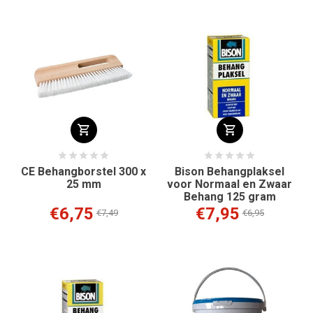
CE Behangborstel 300 x
Bison Behangplaksel
25 mm
voor Normaal en Zwaar
Behang 125 gram
€6,75
€7,95
€7,49
€6,95