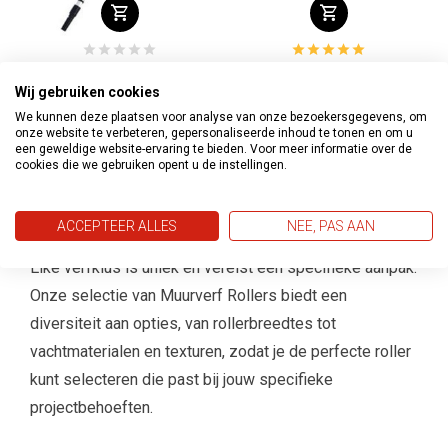
Telescoopsteel Staal 1
Contractor Bewaar Box
tot 2 Meter Instelbaar
voor Muurverfrol
Wij gebruiken cookies
We kunnen deze plaatsen voor analyse van onze bezoekersgegevens, om
€9,95
€12,95
€11,45
€14,50
onze website te verbeteren, gepersonaliseerde inhoud te tonen en om u
een geweldige website-ervaring te bieden. Voor meer informatie over de
cookies die we gebruiken opent u de instellingen.
Kies de Juiste Roller voor Jouw Klus
ACCEPTEER ALLES
NEE, PAS AAN
Elke verfklus is uniek en vereist een specifieke aanpak.
Onze selectie van Muurverf Rollers biedt een
diversiteit aan opties, van rollerbreedtes tot
vachtmaterialen en texturen, zodat je de perfecte roller
kunt selecteren die past bij jouw specifieke
projectbehoeften.