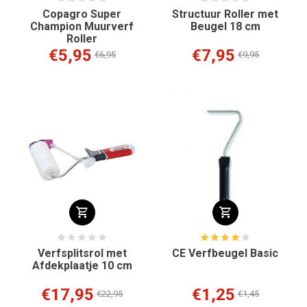
Copagro Super
Structuur Roller met
Champion Muurverf
Beugel 18 cm
Roller
€5,95
€7,95
€6,95
€9,95
Verfsplitsrol met
CE Verfbeugel Basic
Afdekplaatje 10 cm
€17,95
€1,25
€22,95
€1,45