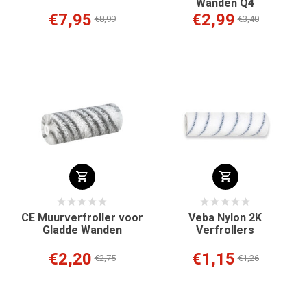
Wanden Q4
€7,95
€2,99
€8,99
€3,40
CE Muurverfroller voor
Veba Nylon 2K
Gladde Wanden
Verfrollers
€2,20
€1,15
€2,75
€1,26