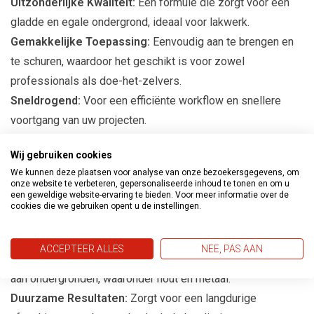
Uitzonderlijke Kwaliteit:
Een formule die zorgt voor een
gladde en egale ondergrond, ideaal voor lakwerk.
Gemakkelijke Toepassing:
Eenvoudig aan te brengen en
te schuren, waardoor het geschikt is voor zowel
professionals als doe-het-zelvers.
Sneldrogend:
Voor een efficiënte workflow en snellere
voortgang van uw projecten.
Voordelen van Bolivia Synthetische
Wij gebruiken cookies
Lakplamuur
We kunnen deze plaatsen voor analyse van onze bezoekersgegevens, om
onze website te verbeteren, gepersonaliseerde inhoud te tonen en om u
een geweldige website-ervaring te bieden. Voor meer informatie over de
Perfecte Voorbereiding:
Creëert een ideale ondergrond
cookies die we gebruiken opent u de instellingen.
voor het aanbrengen van lak, wat leidt tot een superieure
afwerking.
ACCEPTEER ALLES
NEE, PAS AAN
Veelzijdige Toepassingen:
Geschikt voor een breed scala
aan ondergronden, waaronder hout en metaal.
Duurzame Resultaten:
Zorgt voor een langdurige