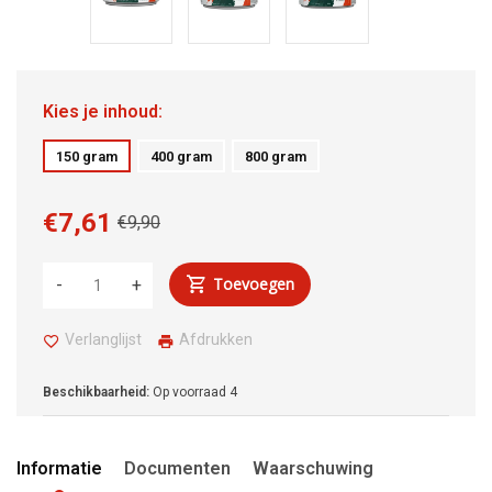
Kies je inhoud:
150 gram
400 gram
800 gram
€7,61
€9,90
Toevoegen
-
+
Verlanglijst
Afdrukken
Beschikbaarheid:
Op voorraad
4
Informatie
Documenten
Waarschuwing