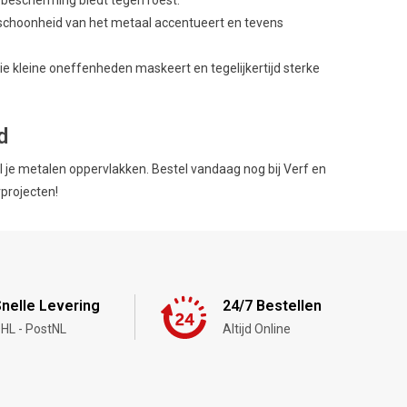
bescherming biedt tegen roest.
e schoonheid van het metaal accentueert en tevens
e kleine oneffenheden maskeert en tegelijkertijd sterke
d
e metalen oppervlakken. Bestel vandaag nog bij Verf en
projecten!
nelle Levering
24/7 Bestellen
HL - PostNL
Altijd Online