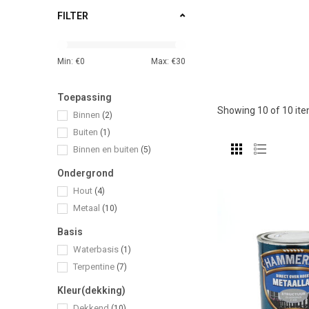
FILTER
Min: €
0
Max: €
30
Toepassing
Showing
10
of 10 it
Binnen
(2)
Buiten
(1)
Binnen en buiten
(5)
Ondergrond
Hout
(4)
Metaal
(10)
Basis
Waterbasis
(1)
Terpentine
(7)
Kleur(dekking)
Dekkend
(10)