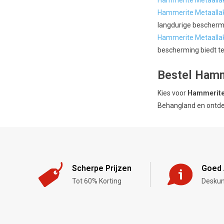
Hammerite Metaalla
Hammerite Metaallak
langdurige beschermi
Hammerite Metaalla
bescherming biedt te
Bestel Hamm
Kies voor
Hammerite
Behangland en ontdek
Scherpe Prijzen
Goed 
Tot 60% Korting
Deskun
,-