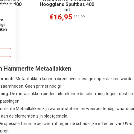
uitbus 400
Hoogglans Spuitbus 400
ml
€16,95
€19,95
€21,99
ze
dige
uiken
tem(s)
n Hammerite Metaallakken
merite Metaallakken kunnen direct over roestige oppervlakken worden a
zaamheden. Geen primer nodig!
ing:
De metaallakken bieden uitstekende bescherming tegen roest en sl
epassingen.
merite Metaallakken zijn waterafstotend en weerbestendig, waardoor z
 aan de elementen zijn blootgesteld.
e speciale formule beschermt tegen de schadelijke effecten van UV-stra
euren.