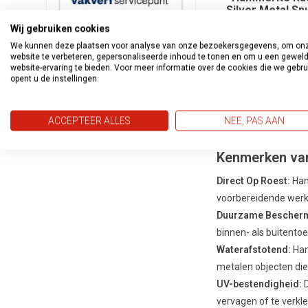
Silver Metal Sp
ml
Wij gebruiken cookies
€14,95
We kunnen deze plaatsen voor analyse van onze bezoekersgegevens, om on
website te verbeteren, gepersonaliseerde inhoud te tonen en om u een gewel
website-ervaring te bieden. Voor meer informatie over de cookies die we gebr
opent u de instellingen.
Showing
10
of 10 i
ACCEPTEER ALLES
NEE, PAS AAN
Kenmerken va
Direct Op Roest:
Ham
voorbereidende werk
Duurzame Bescherm
binnen- als buitento
Waterafstotend:
Ham
metalen objecten die
UV-bestendigheid:
D
vervagen of te verkl