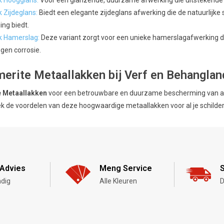
k Hoogglans:
Voor een glanzende, duurzame afwerking die uitstekende 
 Zijdeglans:
Biedt een elegante zijdeglans afwerking die de natuurlijk
ng biedt.
k Hamerslag:
Deze variant zorgt voor een unieke hamerslagafwerking di
gen corrosie.
erite Metaallakken bij Verf en Behanglan
 Metaallakken
voor een betrouwbare en duurzame bescherming van al j
 de voordelen van deze hoogwaardige metaallakken voor al je schilder
Advies
Meng Service
S
dig
Alle Kleuren
D