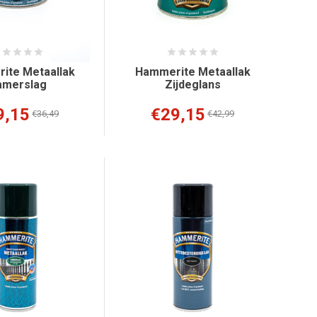
ite Metaallak
Hammerite Metaallak
amerslag
Zijdeglans
9,15
€29,15
€36,49
€42,99