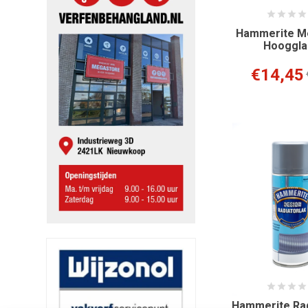
Hammerite Me
Hooggla
€14,45
Hammerite Rad