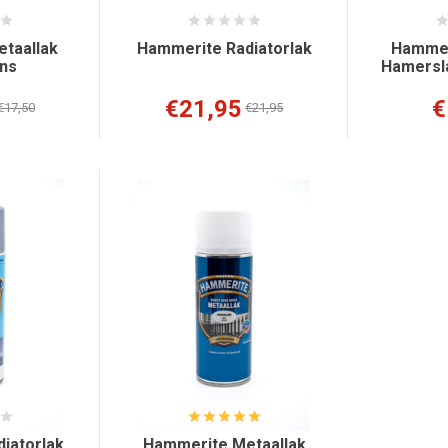
taallak
Hammerite Radiatorlak
Hammer
ns
Hamersla
€21,95
€
€17,50
€21,95
iatorlak
Hammerite Metaallak