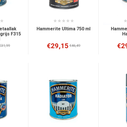
taallak
Hammerite Ultima 750 ml
Hammer
grijs F315
H
l
€29,15
€2
€31,99
€46,49