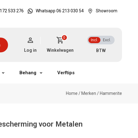
172 533 276
Whatsapp 06 213 030 54
Showroom
0
Incl.
Excl.
n
Log in
Winkelwagen
Behang
Verftips
Home
/
Merken
/
Hammerite
escherming voor Metalen