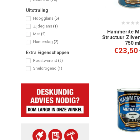
Uitstraling
Hoogglans
(5)
Zijdeglans
(1)
Hammerite Me
Mat
(2)
Structuur Zilver
Hamerslag
(2)
750 m
€23,50
Extra Eigenschappen
Roestwerend
(9)
Sneldrogend
(1)