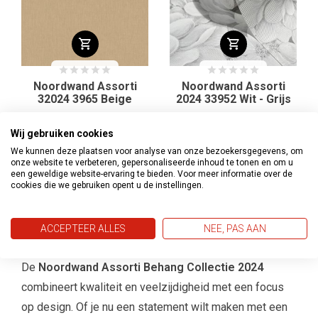
Noordwand Assorti
Noordwand Assorti
32024 3965 Beige
2024 33952 Wit - Grijs
€44,45
€53,95
€49,95
€59,95
Wij gebruiken cookies
We kunnen deze plaatsen voor analyse van onze bezoekersgegevens, om
onze website te verbeteren, gepersonaliseerde inhoud te tonen en om u
een geweldige website-ervaring te bieden. Voor meer informatie over de
1
2
3
4
5
6
7
cookies die we gebruiken opent u de instellingen.
Waarom kiezen voor Noordwand
ACCEPTEER ALLES
NEE, PAS AAN
Assorti Behang?
De
Noordwand Assorti Behang Collectie 2024
combineert kwaliteit en veelzijdigheid met een focus
op design. Of je nu een statement wilt maken met een