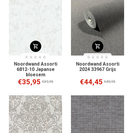
Noordwand Assorti
Noordwand Assorti
6812-10 Japanse
2024 33967 Grijs
bloesem
€35,95
€44,45
€39,95
€49,95