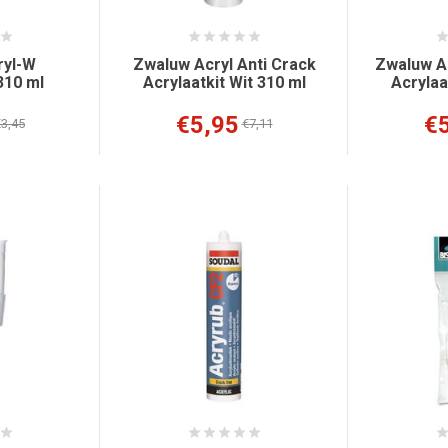
ryl-W
Zwaluw Acryl Anti Crack
Zwaluw A
310 ml
Acrylaatkit Wit 310 ml
Acrylaa
€5,95
€
3,45
€7,11