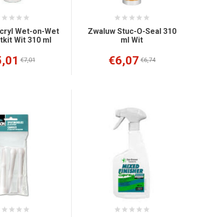
cryl Wet-on-Wet
Zwaluw Stuc-O-Seal 310
tkit Wit 310 ml
ml Wit
5,01
€6,07
€7,01
€6,74