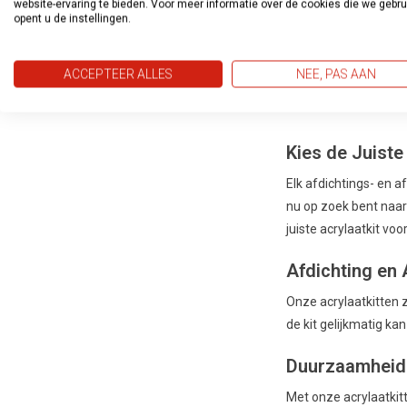
website-ervaring te bieden. Voor meer informatie over de cookies die we gebr
€5,22
€
opent u de instellingen.
ACCEPTEER ALLES
NEE, PAS AAN
Showing
12
of 12 i
Kies de Juiste
Elk afdichtings- en a
nu op zoek bent naar 
juiste acrylaatkit voo
Afdichting en 
Onze acrylaatkitten 
de kit gelijkmatig k
Duurzaamheid 
Met onze acrylaatkitt