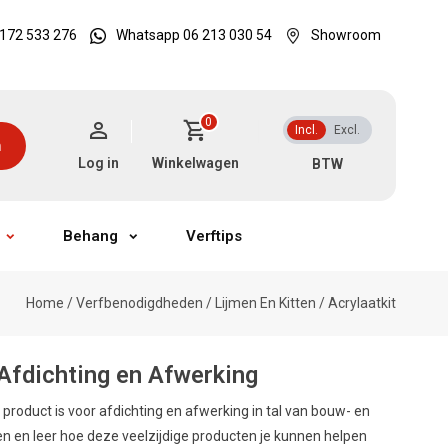
172 533 276
Whatsapp 06 213 030 54
Showroom
0
Incl.
Excl.
n
Log in
Winkelwagen
Behang
Verftips
Home
/
Verfbenodigdheden
/
Lijmen En Kitten
/
Acrylaatkit
Afdichting en Afwerking
 product is voor afdichting en afwerking in tal van bouw- en
ten en leer hoe deze veelzijdige producten je kunnen helpen