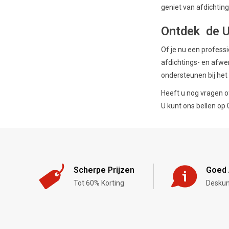
geniet van afdichting
Ontdek de Ui
Of je nu een professi
afdichtings- en afwe
ondersteunen bij het
Heeft u nog vragen o
U kunt ons bellen op
Scherpe Prijzen
Goed 
Tot 60% Korting
Deskun
,-