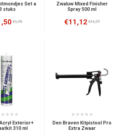
itmondjes Set a
Zwaluw Mixed Finisher
3 stuks
Spray 500 ml
1,50
€11,12
€1,79
€11,77
Acryl Exterior+
Den Braven Kitpistool Pro
aatkit 310 ml
Extra Zwaar