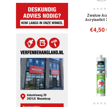
Zwaluw Ac
Acrylaatkit 
€4,50
€