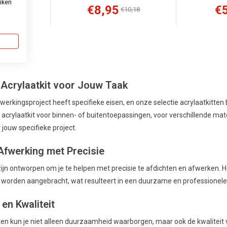
uiken
€8,95
€
7,35
€10,18
tem(s)
 Acrylaatkit voor Jouw Taak
fwerkingsproject heeft specifieke eisen, en onze selectie acrylaatkitten
acrylaatkit voor binnen- of buitentoepassingen, voor verschillende mate
r jouw specifieke project.
Afwerking met Precisie
zijn ontworpen om je te helpen met precisie te afdichten en afwerken
an worden aangebracht, wat resulteert in een duurzame en professionele
en Kwaliteit
en kun je niet alleen duurzaamheid waarborgen, maar ook de kwaliteit va