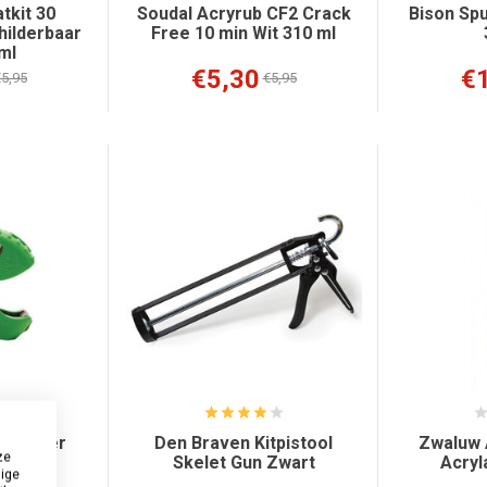
tkit 30
Soudal Acryrub CF2 Crack
Bison Spu
hilderbaar
Free 10 min Wit 310 ml
ml
€5,30
€
5,95
€5,95
-Opener
Den Braven Kitpistool
Zwaluw 
ze
Skelet Gun Zwart
Acryl
dige