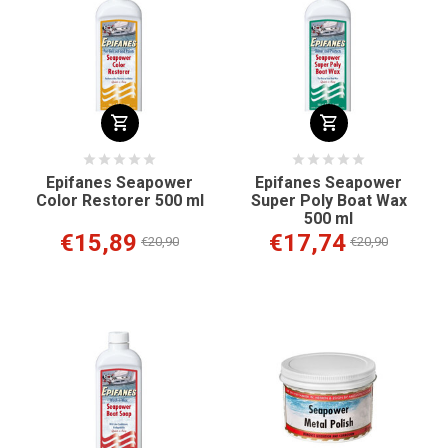
Epifanes Seapower
Epifanes Seapower
Color Restorer 500 ml
Super Poly Boat Wax
500 ml
€15,89
€17,74
€20,90
€20,90