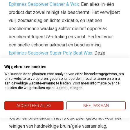
Epifanes Seapower Cleaner & Wax:
Een alles-in-één
product dat zowel reinigt als beschermt. Het verwijdert
vuil, zoutaanslag en lichte oxidatie, en laat een
beschermende waslaag achter die het oppervlak
beschermt tegen UV-straling en vocht. Perfect voor
een snelle schoonmaakbeurt en bescherming.
Epifanes Seapower Super Poly Boat Wax:
Deze
hoogwaardige bootwas zorgt voor een diepe,
Wij gebruiken cookies
langdurige glans op gelcoat, glasvezel en gelakte
We kunnen deze plaatsen voor analyse van onze bezoekersgegevens, om
oppervlakken. Met deze wax blijft je boot niet alleen
onze website te verbeteren, gepersonaliseerde inhoud te tonen en om u
een geweldige website-ervaring te bieden. Voor meer informatie over de
mooi, maar is hij ook beter beschermd tegen
cookies die we gebruiken opent u de instellingen.
verontreiniging en UV-straling.
Epifanes Hull & Antifouling Cleaner:
Deze reiniger
ACCEPTEER ALLES
NEE, PAS AAN
verwijdert snel en eenvoudig ongewenste kalkaanslag,
roest- en olievlekken. Het is ook zeer geschikt voor het
reinigen van hardnekkige bruin/gele vaaraanslag,