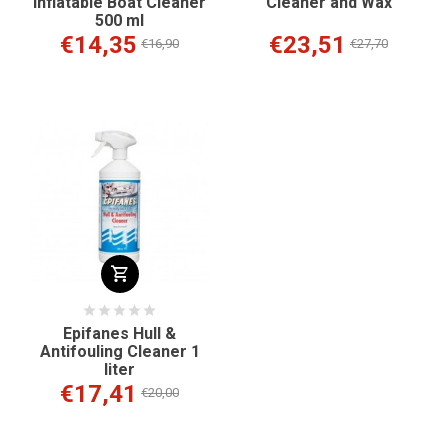
Inflatable Boat Cleaner
Cleaner and Wax
500 ml
€14,35
€23,51
€16,90
€27,70
Epifanes Hull &
Antifouling Cleaner 1
liter
€17,41
€20,00