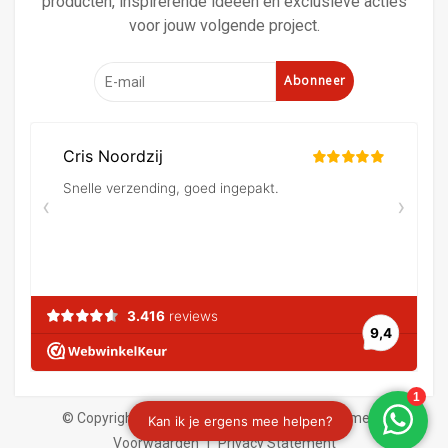
producten, inspirerende ideeën en exclusieve acties
voor jouw volgende project.
Abonneer
© Copyright 2026 Verf en behangland
|
Algemene
Voorwaarden
|
Privacy Statement