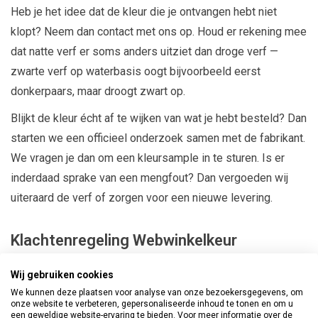
Heb je het idee dat de kleur die je ontvangen hebt niet
klopt? Neem dan contact met ons op. Houd er rekening mee
dat natte verf er soms anders uitziet dan droge verf —
zwarte verf op waterbasis oogt bijvoorbeeld eerst
donkerpaars, maar droogt zwart op.
Blijkt de kleur écht af te wijken van wat je hebt besteld? Dan
starten we een officieel onderzoek samen met de fabrikant.
We vragen je dan om een kleursample in te sturen. Is er
inderdaad sprake van een mengfout? Dan vergoeden wij
uiteraard de verf of zorgen voor een nieuwe levering.
Klachtenregeling Webwinkelkeur
Het kan altijd voorkomen dat er iets niet helemaal gaat
Wij gebruiken cookies
zoals gepland. We raden u aan om klachten eerst bij ons
We kunnen deze plaatsen voor analyse van onze bezoekersgegevens, om
onze website te verbeteren, gepersonaliseerde inhoud te tonen en om u
kenbaar te maken door te mailen naar
een geweldige website-ervaring te bieden. Voor meer informatie over de