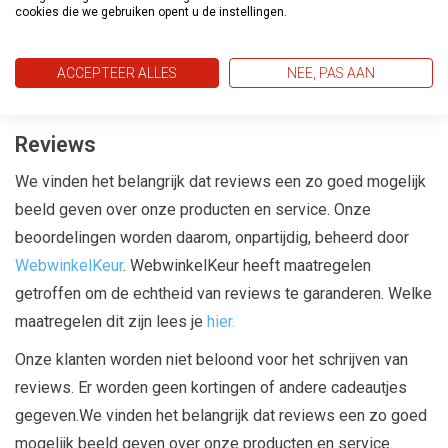
verkoop@verfenbehangland.nl
. Leidt dit niet tot een
cookies die we gebruiken opent u de instellingen.
oplossing, dan is het mogelijk om uw geschil aan te melden
voor bemiddeling via WebwinkelKeur via
ACCEPTEER ALLES
NEE, PAS AAN
https://www.webwinkelkeur.nl/kennisbank/consumenten/gesc
Reviews
We vinden het belangrijk dat reviews een zo goed mogelijk
beeld geven over onze producten en service. Onze
beoordelingen worden daarom, onpartijdig, beheerd door
WebwinkelKeur
. WebwinkelKeur heeft maatregelen
getroffen om de echtheid van reviews te garanderen. Welke
maatregelen dit zijn lees je
hier.
Onze klanten worden niet beloond voor het schrijven van
reviews. Er worden geen kortingen of andere cadeautjes
gegeven.We vinden het belangrijk dat reviews een zo goed
mogelijk beeld geven over onze producten en service.