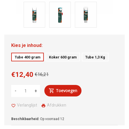
Kies je inhoud:
Tube 400 gram
Koker 600 gram
Tube 1,3 Kg
€12,40
€16,21
Toevoegen
-
+
Verlanglijst
Afdrukken
Beschikbaarheid:
Op voorraad
12