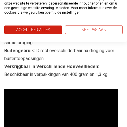
Uitstekende Schuurbaarheid:
Zorgt voor een gladde
onze website te verbeteren, gepersonaliseerde inhoud te tonen en om u
een geweldige website-ervaring te bieden. Voor meer informatie over de
afwerking na het schuren.
cookies die we gebruiken opent u de instellingen.
Toepassingsgemak
ACCEPTEER ALLES
NEE, PAS AAN
Direct Overschilderbaar:
Snelle doorwerktijd dankzij de
snelle droging.
Buitengebruik:
Direct overschilderbaar na droging voor
buitentoepassingen.
Verkrijgbaar in Verschillende Hoeveelheden:
Beschikbaar in verpakkingen van 400 gram en 1,3 kg.