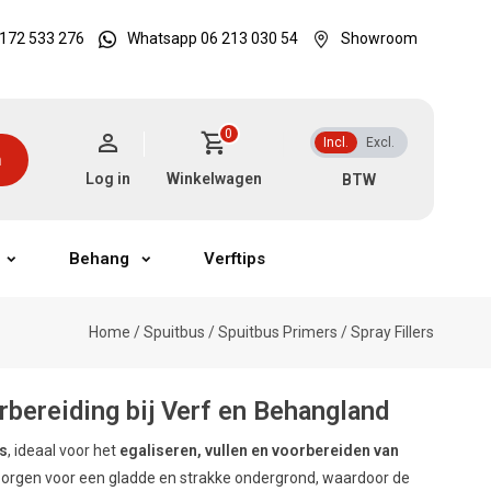
172 533 276
Whatsapp 06 213 030 54
Showroom
0
Incl.
Excl.
n
Log in
Winkelwagen
Behang
Verftips
Home
/
Spuitbus
/
Spuitbus Primers
/
Spray Fillers
rbereiding bij Verf en Behangland
rs
, ideaal voor het
egaliseren, vullen en voorbereiden van
orgen voor een gladde en strakke ondergrond, waardoor de