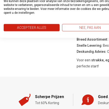
We kunnen deze plaatsen voor analyse van onze bezoekersgegevens, om on
Geschikt voor
metaal
website te verbeteren, gepersonaliseerde inhoud te tonen en om u een gewel
website-ervaring te bieden. Voor meer informatie over de cookies die we gebr
Ideaal voor
autohers
opent u de instellingen.
Te gebruiken als
bas
ACCEPTEER ALLES
NEE, PAS AAN
Bestel Spray
Breed Assortiment
:
Snelle Levering
: Bes
Deskundig Advies
: 
Voor een
strakke, e
perfecte start!
Scherpe Prijzen
Goed 
Tot 60% Korting
Deskun