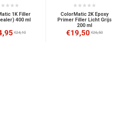
atic 1K Filler
ColorMatic 2K Epoxy
ealer) 400 ml
Primer Filler Licht Grijs
200 ml
4,95
€19,50
€24,10
€26,50