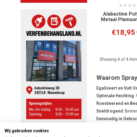
Alabastine Pol
Metaal Plamuur
€18,95
Showing
4
of 4 ite
Waarom Spray 
Egaliseert en Vult 
Optimale Hechting
:
Roestwerend en Be
Sneldrogend
: Binne
Eenvoudig in Gebrui
Wij gebruiken cookies
Toepassingen v