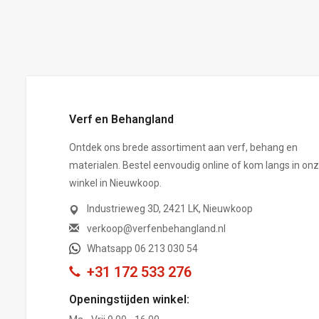
,-
Verf en Behangland
Ontdek ons brede assortiment aan verf, behang en
materialen. Bestel eenvoudig online of kom langs in on
winkel in Nieuwkoop.
Industrieweg 3D, 2421 LK, Nieuwkoop
verkoop@verfenbehangland.nl
Whatsapp 06 213 030 54
+31 172 533 276
Openingstijden winkel: