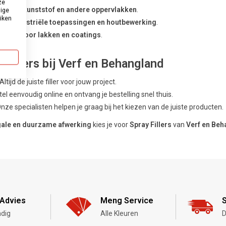
ze
, hout, kunststof en andere oppervlakken
.
dige
uiken
tel, industriële toepassingen en houtbewerking
.
islaag voor lakken en coatings
.
 Fillers bij Verf en Behangland
 Altijd de juiste filler voor jouw project.
tel eenvoudig online en ontvang je bestelling snel thuis.
Onze specialisten helpen je graag bij het kiezen van de juiste producten.
gale en duurzame afwerking
kies je voor
Spray Fillers
van
Verf en Beh
Advies
Meng Service
S
dig
Alle Kleuren
D