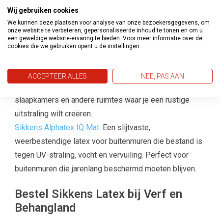
Sikkens Alphatex SF:
Deze matte latex is ideaal voor
Wij gebruiken cookies
plafonds en zorgt voor een strakke, egale afwerking
We kunnen deze plaatsen voor analyse van onze bezoekersgegevens, om
zonder spatten.
onze website te verbeteren, gepersonaliseerde inhoud te tonen en om u
een geweldige website-ervaring te bieden. Voor meer informatie over de
Sikkens Alpha Plafond Extreem Mat:
Deze plafondverf
cookies die we gebruiken opent u de instellingen.
biedt een supermatte afwerking die geen lichtreflecties
geeft, waardoor het plafond er altijd egaal uitziet. Alpha
ACCEPTEER ALLES
NEE, PAS AAN
Plafond Extreem Mat is ideaal voor woonkamers,
slaapkamers en andere ruimtes waar je een rustige
uitstraling wilt creëren.
Sikkens Alphatex IQ Mat:
Een slijtvaste,
weerbestendige latex voor buitenmuren die bestand is
tegen UV-straling, vocht en vervuiling. Perfect voor
buitenmuren die jarenlang beschermd moeten blijven.
Bestel Sikkens Latex bij Verf en
Behangland