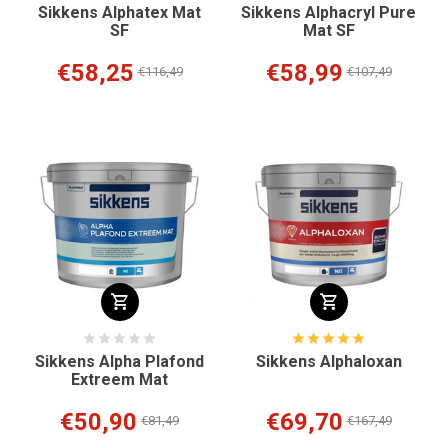
Sikkens Alphatex Mat
Sikkens Alphacryl Pure
SF
Mat SF
€58,25
€58,99
€116,49
€107,49
Sikkens Alpha Plafond
Sikkens Alphaloxan
Extreem Mat
€50,90
€69,70
€81,49
€167,49