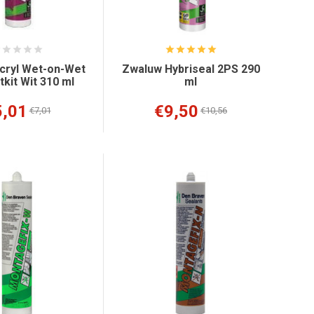
cryl Wet-on-Wet
Zwaluw Hybriseal 2PS 290
tkit Wit 310 ml
ml
5,01
€9,50
€7,01
€10,56