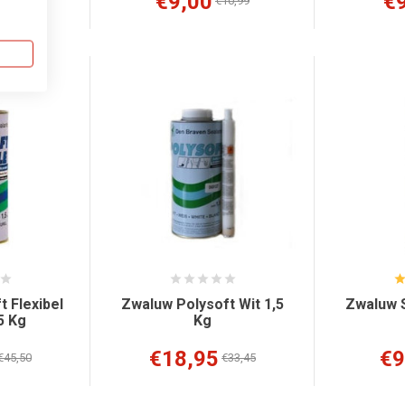
€9,00
€
5,98
€10,99
 Flexibel
Zwaluw Polysoft Wit 1,5
Zwaluw S
5 Kg
Kg
€18,95
€9
€45,50
€33,45