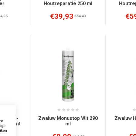
er
Houtreparatie 250 ml
Houtrep
€39,93
€5
4,25
€54,43
erboard-
Zwaluw Monustop Wit 290
Zwaluw H
ze
vuller Wit
ml
dige
l
uiken