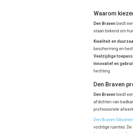
Waarom kieze
Den Braven
biedt een
staan bekend om hun
Kwaliteit en duurz
bescherming en hech
Veelzijdige toepas
Innovatief en gebrui
hechting.
Den Braven pr
Den Braven
biedt een
afdichten van badka
professionele afwerk
Den Braven Siliconen
vochtige ruimtes. De 