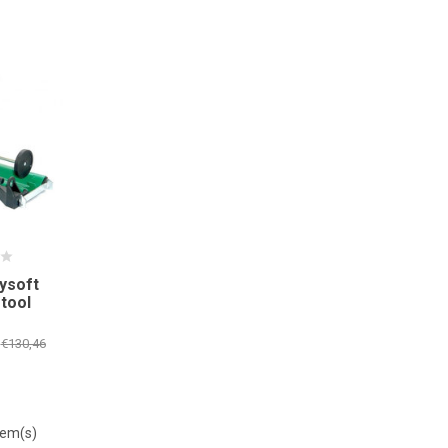
ysoft
tool
€130,46
tem(s)