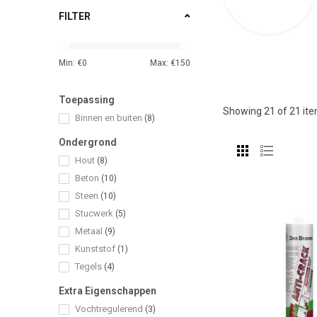
FILTER
Min: €
0
Max: €
150
Toepassing
Showing
21
of 21 it
Binnen en buiten
(8)
Ondergrond
Hout
(8)
Beton
(10)
Steen
(10)
Stucwerk
(5)
Metaal
(9)
Kunststof
(1)
Tegels
(4)
Extra Eigenschappen
Vochtregulerend
(3)