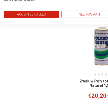
€5,01
€
ACCEPTEER ALLES
NEE, PAS AAN
Zwaluw Polysoft
Naturel 1,
€20,20