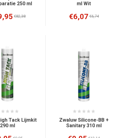
aratie 250 ml
ml Wit
9,95
€6,07
€82,38
€6,74
igh Tack Lijmkit
Zwaluw Silicone-BB +
290 ml
Sanitary 310 ml