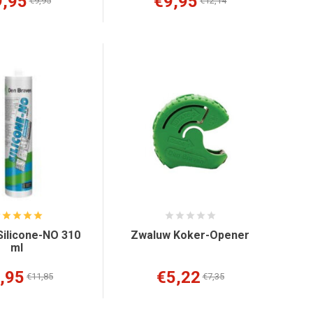
9,95
€9,95
€9,95
€12,14
ilicone-NO 310
Zwaluw Koker-Opener
ml
,95
€5,22
€11,85
€7,35