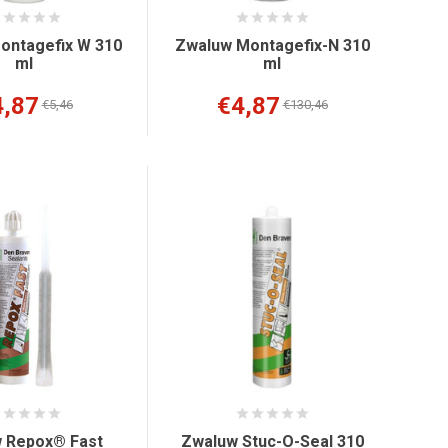
ontagefix W 310
Zwaluw Montagefix-N 310
ml
ml
4,87
€4,87
€5,46
€130,46
 Repox® Fast
Zwaluw Stuc-O-Seal 310