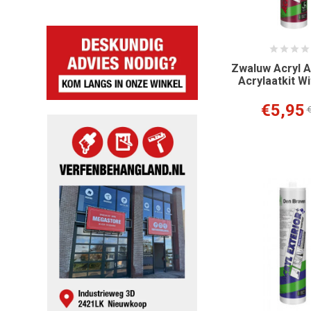
Zwaluw Acryl A
Acrylaatkit Wi
€5,95
€