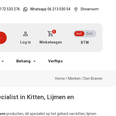
172 533 276
Whatsapp 06 213 030 54
Showroom
0
Incl.
Excl.
n
Log in
Winkelwagen
Behang
Verftips
Home
/
Merken
/
Den Braven
ialist in Kitten, Lijmen en
aven
producten, dé specialist op het gebied van kitten, lijmen