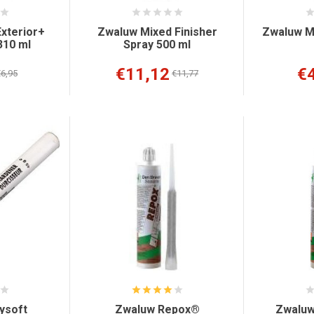
xterior+
Zwaluw Mixed Finisher
Zwaluw M
310 ml
Spray 500 ml
€11,12
€
6,95
€11,77
ysoft
Zwaluw Repox®
Zwaluw