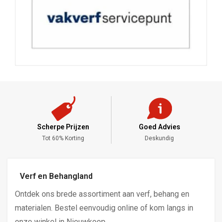
Scherpe Prijzen
Goed Advies
,-
Tot 60% Korting
Deskundig
Verf en Behangland
Ontdek ons brede assortiment aan verf, behang en
materialen. Bestel eenvoudig online of kom langs in
onze winkel in Nieuwkoop.