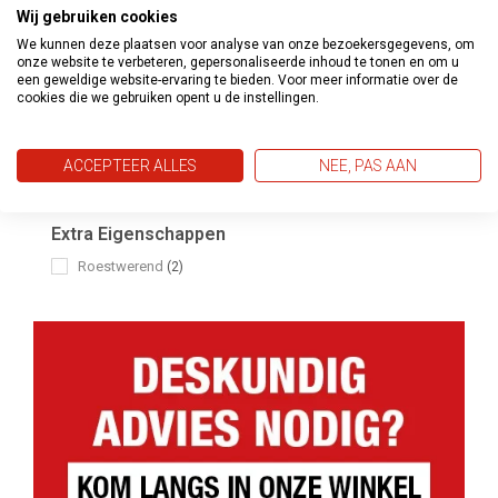
Terpentine
Wij gebruiken cookies
(3)
We kunnen deze plaatsen voor analyse van onze bezoekersgegevens, om
Kleur(dekking)
onze website te verbeteren, gepersonaliseerde inhoud te tonen en om u
een geweldige website-ervaring te bieden. Voor meer informatie over de
Dekkend
(3)
cookies die we gebruiken opent u de instellingen.
Uitstraling
Hoogglans
(1)
ACCEPTEER ALLES
NEE, PAS AAN
Mat
(2)
Extra Eigenschappen
Roestwerend
(2)