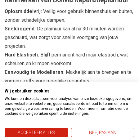
Oplosmiddelvrij:
Veilig voor gebruik binnenshuis en buiten,
zonder schadelijke dampen.
Sneldrogend:
De plamuur kan al na 30 minuten worden
geschuurd, wat zorgt voor snelle voortgang van jouw
projecten.
Hard Elastisch:
Blijft permanent hard maar elastisch, wat
scheuren en krimpen voorkomt.
Eenvoudig te Modelleren:
Makkelijk aan te brengen en te
vormen, zelfs voor moeilijke reparaties.
Hoog Vulvermogen:
Ideaal voor het vullen van
Wij gebruiken cookies
oneffenheden en het afdichten van spijker- en
We kunnen deze plaatsen voor analyse van onze bezoekersgegevens, om
onze website te verbeteren, gepersonaliseerde inhoud te tonen en om u
schroefgaten.
een geweldige website-ervaring te bieden. Voor meer informatie over de
cookies die we gebruiken opent u de instellingen.
Weerbestendig:
Geschikt voor gebruik in het gehele jaar,
bij temperaturen tussen 5 en 30 °C.
ACCEPTEER ALLES
NEE, PAS AAN