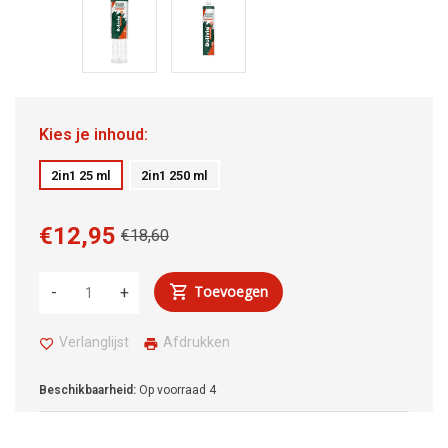
Kies je inhoud:
2in1 25 ml
2in1 250 ml
€12,95
€18,60
Toevoegen
-
+
Verlanglijst
Afdrukken
Beschikbaarheid:
Op voorraad
4