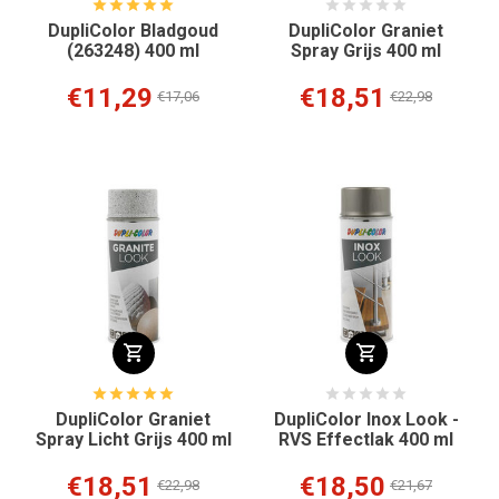
DupliColor Bladgoud
DupliColor Graniet
(263248) 400 ml
Spray Grijs 400 ml
€11,29
€18,51
€17,06
€22,98
DupliColor Graniet
DupliColor Inox Look -
Spray Licht Grijs 400 ml
RVS Effectlak 400 ml
€18,51
€18,50
€22,98
€21,67