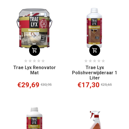
Trae Lyx Renovator
Trae Lyx
Mat
Polishverwijderaar 1
Liter
€29,69
€17,30
€30,95
€25,65