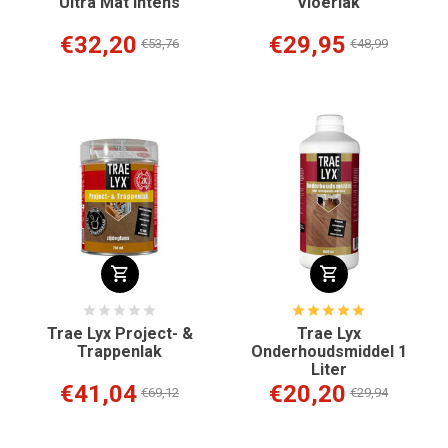
Ultra Mat Intens
Vloerlak
€32,20
€29,95
€53,76
€48,99
Trae Lyx Project- &
Trae Lyx
Trappenlak
Onderhoudsmiddel 1
Liter
€41,04
€20,20
€69,12
€29,94