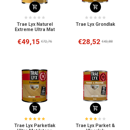
Trae Lyx Naturel
Trae Lyx Grondlak
Extreme Ultra Mat
€49,15
€28,52
€72,76
€43,88
Trae Lyx Parketlak
Trae Lyx Parket &