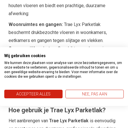
houten vloeren en biedt een prachtige, duurzame
afwerking:
Woonruimtes en gangen:
Trae Lyx Parketlak
beschermt drukbezochte vloeren in woonkamers,
eetkamers en gangen tegen slijtage en vlekken.
Commerciële ruimtes:
Geschikt voor vloeren in
Wij gebruiken cookies
kantoren, winkels en andere publieke ruimtes waar
We kunnen deze plaatsen voor analyse van onze bezoekersgegevens, om
duurzaamheid en slijtvastheid essentieel zijn.
onze website te verbeteren, gepersonaliseerde inhoud te tonen en om u
Houten trappen en werkoppervlakken:
Voor houten
een geweldige website-ervaring te bieden. Voor meer informatie over de
cookies die we gebruiken opent u de instellingen.
trappen en werkoppervlakken biedt Trae Lyx Parketlak
een sterke, krasbestendige afwerking die bestand is
ACCEPTEER ALLES
NEE, PAS AAN
tegen dagelijks gebruik.
Hoe gebruik je Trae Lyx Parketlak?
Het aanbrengen van
Trae Lyx Parketlak
is eenvoudig