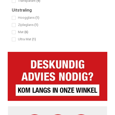
Transparant
(9)
Uitstraling
Hoogglans
(1)
Zijdeglans
(1)
Mat
(6)
Ultra Mat
(1)