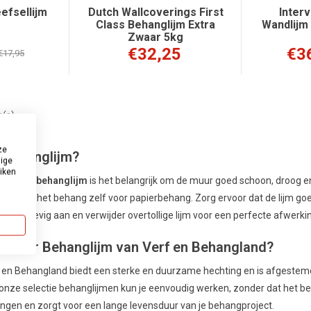
efsellijm
Dutch Wallcoverings First
Inter
Class Behanglijm Extra
Wandlijm
Zwaar 5kg
€32,25
€3
€17,95
m(s)
ze
 Behanglijm?
dige
uiken
taat met
behanglijm
is het belangrijk om de muur goed schoon, droog en 
, of op het behang zelf voor papierbehang. Zorg ervoor dat de lijm goed
ehang stevig aan en verwijder overtollige lijm voor een perfecte afwerki
 voor Behanglijm van Verf en Behangland?
 en Behangland biedt een sterke en duurzame hechting en is afgestemd
nze selectie behanglijmen kun je eenvoudig werken, zonder dat het beha
ngen en zorgt voor een lange levensduur van je behangproject.