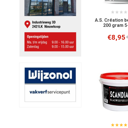
A.S. Création b
200 gram 5-
€8,95
€