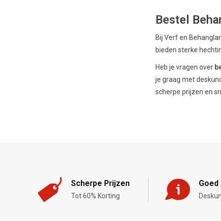
Bestel Behan
Bij Verf en Behangla
bieden sterke hechtin
Heb je vragen over
b
je graag met deskund
scherpe prijzen en sn
Scherpe Prijzen
Goed 
Tot 60% Korting
Deskun
,-