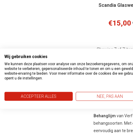
Scandia Glaswe
€15,00
Showing
7
of 7 ite
Wij gebruiken cookies
We kunnen deze plaatsen voor analyse van onze bezoekersgegevens, om on
Hoe gebruik je
website te verbeteren, gepersonaliseerde inhoud te tonen en om u een gewel
website-ervaring te bieden. Voor meer informatie over de cookies die we gebr
Voor het beste resul
opent u de instellingen.
muur voor vliesbehang
droogtijd. Druk het b
ACCEPTEER ALLES
NEE, PAS AAN
Waarom kiezen
Behanglijm
van Verf
behangsoorten. Met o
eenvoudig aan te bre