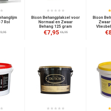
ehanglijm
Bison Behangplaksel voor
Bison Beh
7 Rol
Normaal en Zwaar
Zwaar-
Behang 125 gram
Vliesbe
€7,95
€
9,95
€6,95