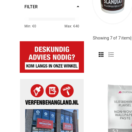
FILTER
Min: €
0
Max: €
40
Showing
7
of 7 item(