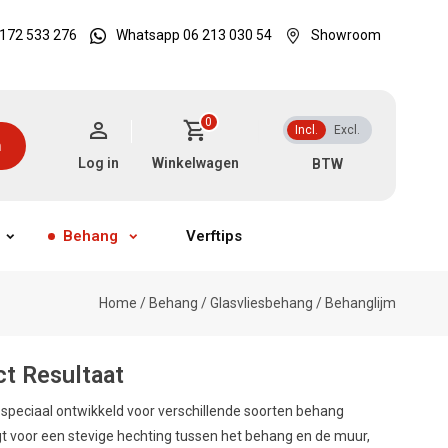
172 533 276
Whatsapp 06 213 030 54
Showroom
0
Incl.
Excl.
n
Log in
Winkelwagen
Behang
Verftips
Home
/
Behang
/
Glasvliesbehang
/
Behanglijm
ct Resultaat
, speciaal ontwikkeld voor verschillende soorten behang
t voor een stevige hechting tussen het behang en de muur,