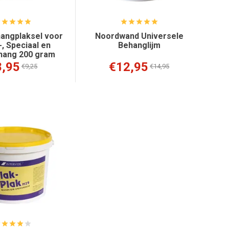
angplaksel voor
Noordwand Universele
, Speciaal en
Behanglijm
hang 200 gram
8,95
€12,95
€9,25
€14,95