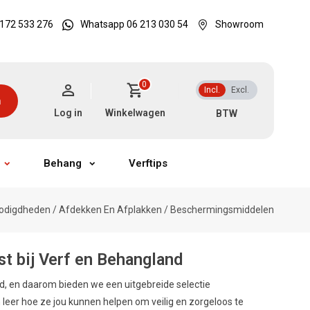
172 533 276
Whatsapp 06 213 030 54
Showroom
0
Incl.
Excl.
n
Log in
Winkelwagen
Behang
Verftips
odigdheden
/
Afdekken En Afplakken
/
Beschermingsmiddelen
t bij Verf en Behangland
d, en daarom bieden we een uitgebreide selectie
er hoe ze jou kunnen helpen om veilig en zorgeloos te