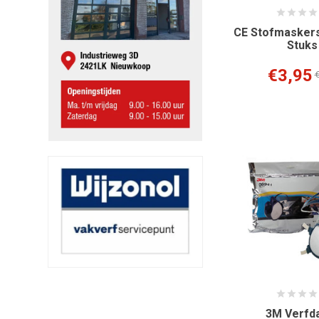
CE Stofmaskers
Stuks
€3,95
€
3M Verfd