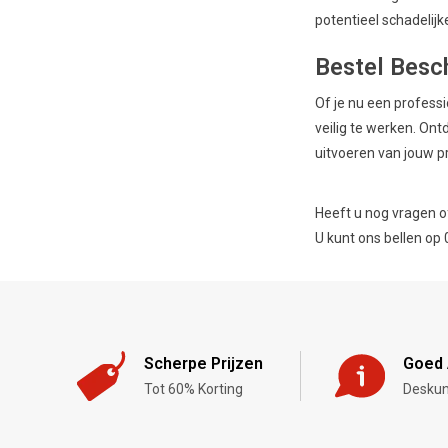
potentieel schadelij
Bestel Besc
Of je nu een profess
veilig te werken. On
uitvoeren van jouw p
Heeft u nog vragen o
U kunt ons bellen op
Scherpe Prijzen
Goed 
Tot 60% Korting
Deskun
,-