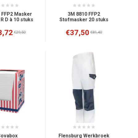
e FFP2 Masker
3M 8810 FFP2
R D à 10 stuks
Stofmasker 20 stuks
3,72
€37,50
€29,50
€81,40
Covabox
Flensburg Werkbroek