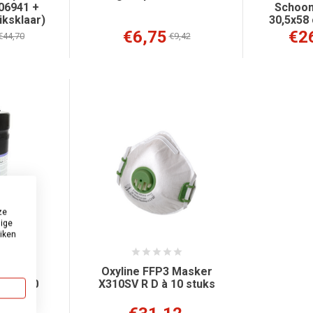
06941 +
Schoo
iksklaar)
30,5x58
€6,75
€2
€44,70
€9,42
ze
dige
uiken
cose
Oxyline FFP3 Masker
eken 80
X310SV R D à 10 stuks
€13,72