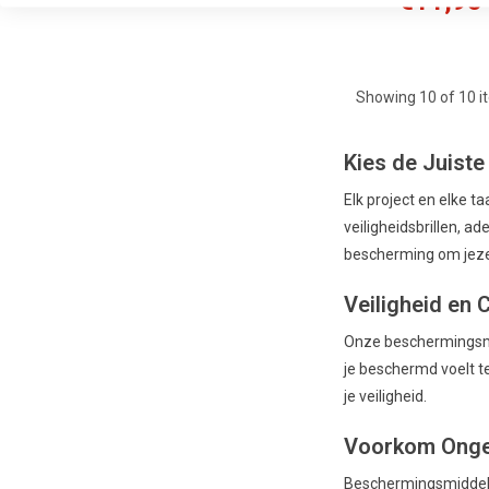
€11,95
Showing
10
of 10 i
Kies de Juist
Elk project en elke 
veiligheidsbrillen, a
bescherming om jeze
Veiligheid en 
Onze beschermingsmi
je beschermd voelt te
je veiligheid.
Voorkom Ongev
Beschermingsmiddelen