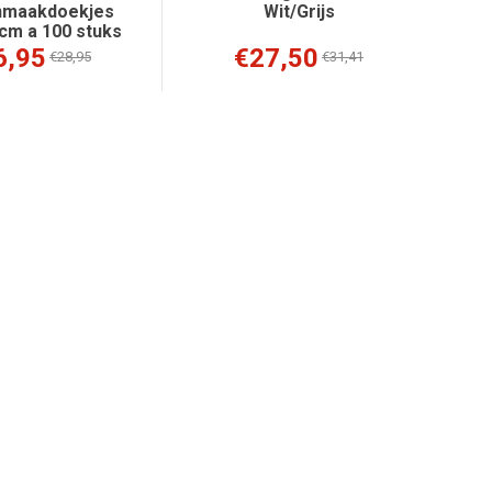
nmaakdoekjes
Wit/Grijs
 cm a 100 stuks
6,95
€27,50
€28,95
€31,41