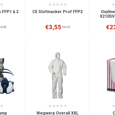
 FFP1 à 2
CE Stofmasker Prof FFP2
Oxylin
X210SV 
€3,55
€2
4,45
€4,10
amp
Wegwerp Overall XXL