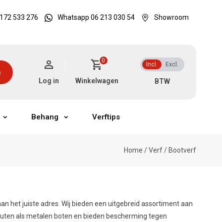
172 533 276
Whatsapp 06 213 030 54
Showroom
0
Incl.
Excl.
n
Log in
Winkelwagen
Behang
Verftips
Home
/
Verf
/
Bootverf
n het juiste adres. Wij bieden een uitgebreid assortiment aan
houten als metalen boten en bieden bescherming tegen