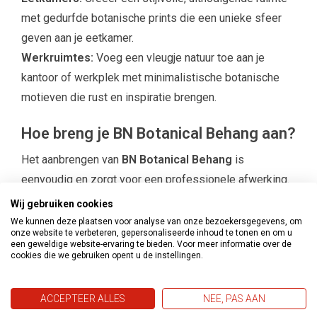
met gedurfde botanische prints die een unieke sfeer
geven aan je eetkamer.
Werkruimtes:
Voeg een vleugje natuur toe aan je
kantoor of werkplek met minimalistische botanische
motieven die rust en inspiratie brengen.
Hoe breng je BN Botanical Behang aan?
Het aanbrengen van
BN Botanical Behang
is
eenvoudig en zorgt voor een professionele afwerking.
Volg deze stappen voor het beste resultaat:
Wij gebruiken cookies
Voorbereiding
– Zorg ervoor dat de muur schoon,
We kunnen deze plaatsen voor analyse van onze bezoekersgegevens, om
onze website te verbeteren, gepersonaliseerde inhoud te tonen en om u
droog en egaal is. Vul eventuele gaten en schuur het
een geweldige website-ervaring te bieden. Voor meer informatie over de
oppervlak glad voor optimale hechting.
cookies die we gebruiken opent u de instellingen.
Behanglijm aanbrengen
– Breng de lijm gelijkmatig aan
op de muur of het behang, afhankelijk van het type
ACCEPTEER ALLES
NEE, PAS AAN
behang.