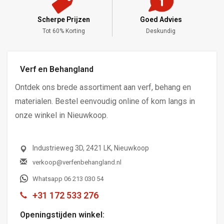
Scherpe Prijzen
Goed Advies
,-
Tot 60% Korting
Deskundig
Verf en Behangland
Ontdek ons brede assortiment aan verf, behang en
materialen. Bestel eenvoudig online of kom langs in
onze winkel in Nieuwkoop.
Industrieweg 3D, 2421 LK, Nieuwkoop
verkoop@verfenbehangland.nl
Whatsapp 06 213 030 54
+31 172 533 276
Openingstijden winkel: