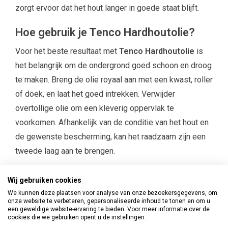
zorgt ervoor dat het hout langer in goede staat blijft.
Hoe gebruik je Tenco Hardhoutolie?
Voor het beste resultaat met
Tenco Hardhoutolie
is
het belangrijk om de ondergrond goed schoon en droog
te maken. Breng de olie royaal aan met een kwast, roller
of doek, en laat het goed intrekken. Verwijder
overtollige olie om een kleverig oppervlak te
voorkomen. Afhankelijk van de conditie van het hout en
de gewenste bescherming, kan het raadzaam zijn een
tweede laag aan te brengen.
Bestel Tenco Hardhoutolie bij Verf
Wij gebruiken cookies
en Behangland
We kunnen deze plaatsen voor analyse van onze bezoekersgegevens, om
onze website te verbeteren, gepersonaliseerde inhoud te tonen en om u
een geweldige website-ervaring te bieden. Voor meer informatie over de
Bij Verf en Behangland kun je eenvoudig
Tenco
cookies die we gebruiken opent u de instellingen.
Hardhoutolie
bestellen om je hardhouten