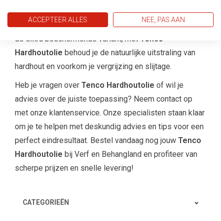
buitenoppervlakken duurzaam te beschermen en te
ACCEPTEER ALLES
NEE, PAS AAN
onderhouden. Of je nu kiest voor transparant, bruin of
de extra beschermende variant, met
Tenco
Hardhoutolie
behoud je de natuurlijke uitstraling van
hardhout en voorkom je vergrijzing en slijtage.
Heb je vragen over
Tenco Hardhoutolie
of wil je
advies over de juiste toepassing? Neem contact op
met onze klantenservice. Onze specialisten staan klaar
om je te helpen met deskundig advies en tips voor een
perfect eindresultaat. Bestel vandaag nog jouw
Tenco
Hardhoutolie
bij Verf en Behangland en profiteer van
scherpe prijzen en snelle levering!
CATEGORIEËN