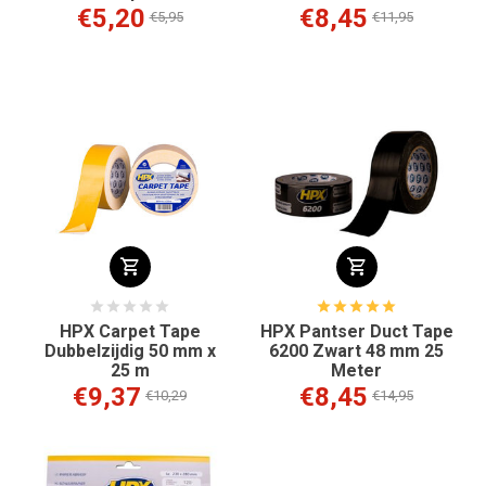
€5,20
€8,45
€5,95
€11,95
HPX Carpet Tape
HPX Pantser Duct Tape
Dubbelzijdig 50 mm x
6200 Zwart 48 mm 25
25 m
Meter
€9,37
€8,45
€10,29
€14,95