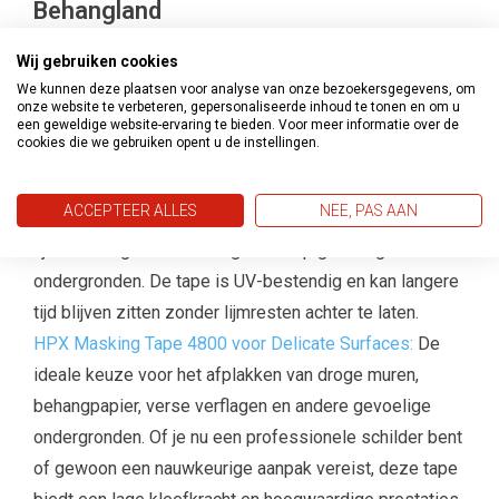
Behangland
Bij Verf en Behangland vind je een breed assortiment
Wij gebruiken cookies
HPX producten
die geschikt zijn voor uiteenlopende
We kunnen deze plaatsen voor analyse van onze bezoekersgegevens, om
onze website te verbeteren, gepersonaliseerde inhoud te tonen en om u
toepassingen. Enkele van de meest populaire
een geweldige website-ervaring te bieden. Voor meer informatie over de
cookies die we gebruiken opent u de instellingen.
producten zijn:
HPX Masking Gold UV Tape Fine Line 4400:
Deze
ACCEPTEER ALLES
NEE, PAS AAN
premium schilderstape zorgt voor perfecte strakke
lijnen en is geschikt voor gebruik op gevoelige
ondergronden. De tape is UV-bestendig en kan langere
tijd blijven zitten zonder lijmresten achter te laten.
HPX Masking Tape 4800 voor Delicate Surfaces:
De
ideale keuze voor het afplakken van droge muren,
behangpapier, verse verflagen en andere gevoelige
ondergronden. Of je nu een professionele schilder bent
of gewoon een nauwkeurige aanpak vereist, deze tape