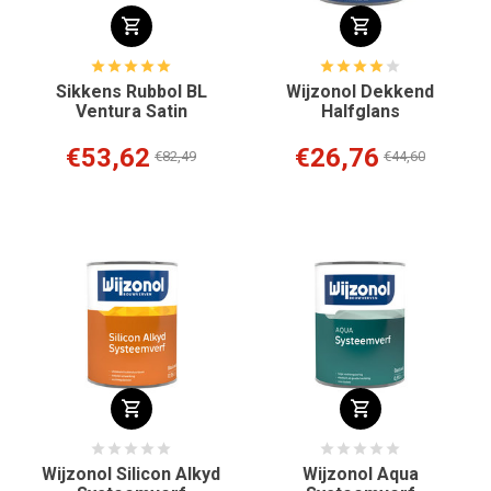
Sikkens Rubbol BL
Wijzonol Dekkend
Ventura Satin
Halfglans
€53,62
€26,76
€82,49
€44,60
Wijzonol Silicon Alkyd
Wijzonol Aqua