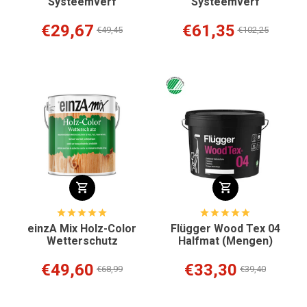
Systeemverf
Systeemverf
€29,67
€61,35
€49,45
€102,25
einzA Mix Holz-Color
Flügger Wood Tex 04
Wetterschutz
Halfmat (Mengen)
€49,60
€33,30
€68,99
€39,40