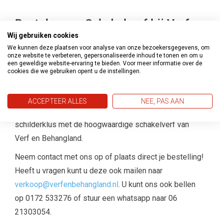
Bestel nu uw Schakelverf bij Verf en
behangland
Wij gebruiken cookies
We kunnen deze plaatsen voor analyse van onze bezoekersgegevens, om
Bestel vandaag nog schakelverf van Verf en
onze website te verbeteren, gepersonaliseerde inhoud te tonen en om u
een geweldige website-ervaring te bieden. Voor meer informatie over de
Behangland en geniet van de voordelen van dit handige
cookies die we gebruiken opent u de instellingen.
één-pot-systeem. Met onze schakelverf maak je jouw
buitenhoutwerk niet alleen mooi, maar ook duurzaam en
ACCEPTEER ALLES
NEE, PAS AAN
bestand tegen vocht. Bereid je voor op een efficiënte
schilderklus met de hoogwaardige schakelverf van
Verf en Behangland.
Neem contact met ons op of plaats direct je bestelling!
Heeft u vragen kunt u deze ook mailen naar
verkoop@verfenbehangland.nl
. U kunt ons ook bellen
op 0172 533276 of stuur een whatsapp naar 06
21303054.