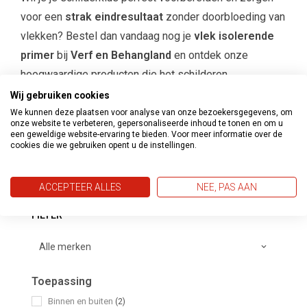
voor een
strak eindresultaat
zonder doorbloeding van
vlekken? Bestel dan vandaag nog je
vlek isolerende
primer
bij
Verf en Behangland
en ontdek onze
hoogwaardige producten die het schilderen
gemakkelijker maken en je eindresultaat verbeteren!
Wij gebruiken cookies
We kunnen deze plaatsen voor analyse van onze bezoekersgegevens, om
onze website te verbeteren, gepersonaliseerde inhoud te tonen en om u
een geweldige website-ervaring te bieden. Voor meer informatie over de
cookies die we gebruiken opent u de instellingen.
CATEGORIEËN
ACCEPTEER ALLES
NEE, PAS AAN
FILTER
Toepassing
Binnen en buiten
(2)