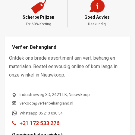
Scherpe Prijzen
Goed Advies
,-
Tot 60% Korting
Deskundig
Verf en Behangland
Ontdek ons brede assortiment aan verf, behang en
materialen. Bestel eenvoudig online of kom langs in
onze winkel in Nieuwkoop.
Industrieweg 3D, 2421 LK, Nieuwkoop
verkoop@verfenbehangland.nl
Whatsapp 06 213 030 54
+31 172 533 276
Openingstijden winkel: