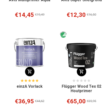
€14,45
€12,30
€19,49
€16,50
einzA Vorlack
Flügger Wood Tex 02
Houtprimer
€36,95
€65,00
€44,62
€69,95