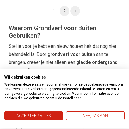
1
2
Waarom Grondverf voor Buiten
Gebruiken?
Stel je voor: je hebt een nieuw houten hek dat nog niet
behandeld is. Door
grondverf voor buiten
aan te
brengen, creëer je niet alleen een
gladde ondergrond
voor de aflak, maar zorg je ook voor een
optimale
Wij gebruiken cookies
hechting
van de verf. Deze extra laag biedt
We kunnen deze plaatsen voor analyse van onze bezoekersgegevens, om
bescherming tegen weersomstandigheden
,
onze website te verbeteren, gepersonaliseerde inhoud te tonen en om u
een geweldige website-ervaring te bieden. Voor meer informatie over de
waardoor je houtwerk bestand is tegen verschillende
cookies die we gebruiken opent u de instellingen.
elementen zoals
regen
,
vorst
,
extreme
temperaturen
,
krassen
en
stoten
.
ACCEPTEER ALLES
NEE, PAS AAN
Onze
grondverf voor buiten
is speciaal ontwikkeld