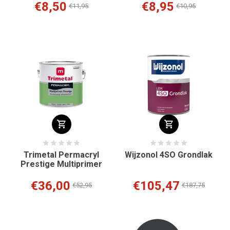
€8,50
€8,95
€11,95
€10,95
Trimetal Permacryl
Wijzonol 4SO Grondlak
Prestige Multiprimer
€36,00
€105,47
€52,95
€187,75