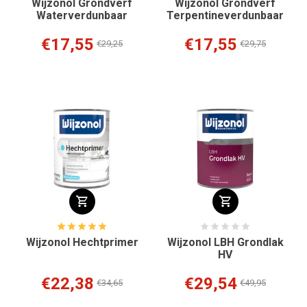
Wijzonol Grondverf
Wijzonol Grondverf
Waterverdunbaar
Terpentineverdunbaar
€17,55
€17,55
€29,25
€29,75
Wijzonol Hechtprimer
Wijzonol LBH Grondlak
HV
€22,38
€29,54
€34,65
€49,95