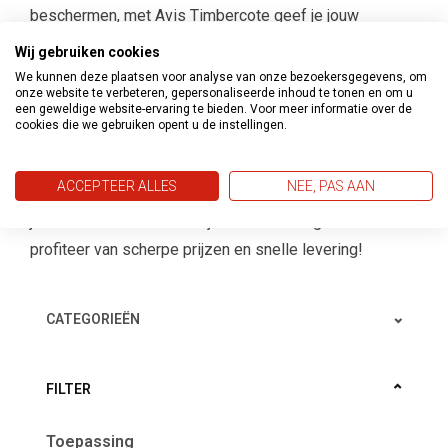
beschermen, met Avis Timbercote geef je jouw
houtwerk een duurzame, weersbestendige en
Wij gebruiken cookies
professionele afwerking.
We kunnen deze plaatsen voor analyse van onze bezoekersgegevens, om
onze website te verbeteren, gepersonaliseerde inhoud te tonen en om u
Heb je vragen over
Avis Timbercote
of wil je advies
een geweldige website-ervaring te bieden. Voor meer informatie over de
cookies die we gebruiken opent u de instellingen.
over het juiste gebruik van dit product? Onze
klantenservice helpt je graag met deskundig advies en
ACCEPTEER ALLES
NEE, PAS AAN
tips voor een perfect eindresultaat. Bestel vandaag nog
jouw
Avis Timbercote
bij Verf en Behangland en
profiteer van scherpe prijzen en snelle levering!
CATEGORIEËN
FILTER
Toepassing