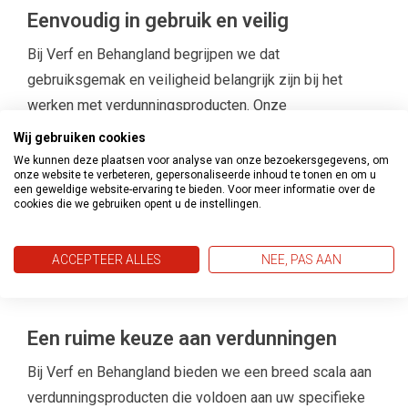
Eenvoudig in gebruik en veilig
Bij Verf en Behangland begrijpen we dat
gebruiksgemak en veiligheid belangrijk zijn bij het
werken met verdunningsproducten. Onze
verdunningsproducten zijn eenvoudig in gebruik en
Wij gebruiken cookies
kunnen gemakkelijk worden gemengd met verf of lak.
We kunnen deze plaatsen voor analyse van onze bezoekersgegevens, om
onze website te verbeteren, gepersonaliseerde inhoud te tonen en om u
Ze zijn veilig te gebruiken op verschillende
een geweldige website-ervaring te bieden. Voor meer informatie over de
cookies die we gebruiken opent u de instellingen.
oppervlakken en zijn vrij van schadelijke stoffen. U kunt
erop vertrouwen dat onze verdunningsproducten
zorgen voor een professioneel resultaat zonder de
ACCEPTEER ALLES
NEE, PAS AAN
integriteit van uw boot aan te tasten.
Een ruime keuze aan verdunningen
Bij Verf en Behangland bieden we een breed scala aan
verdunningsproducten die voldoen aan uw specifieke