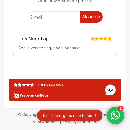
voor jouw volgende project.
Abonneer
© Copyright 2026 Verf en behangland
|
Algemene
Voorwaarden
|
Privacy Statement