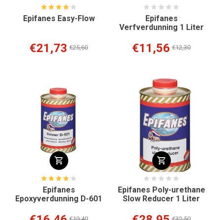
Epifanes Easy-Flow
Epifanes
Verfverdunning 1 Liter
€21,73
€11,56
€25,60
€12,30
Epifanes
Epifanes Poly-urethane
Epoxyverdunning D-601
Slow Reducer 1 Liter
€16,46
€28,95
€19,40
€32,50