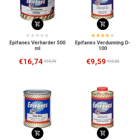
Epifanes Verharder 500
Epifanes Verdunning D-
ml
100
€16,74
€9,59
€19,70
€12,50