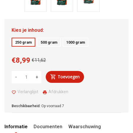
Kies je inhoud:
250 gram
500 gram
1000 gram
€8,99
€11,62
Toevoegen
-
+
Verlanglijst
Afdrukken
Beschikbaarheid:
Op voorraad
7
Informatie
Documenten
Waarschuwing