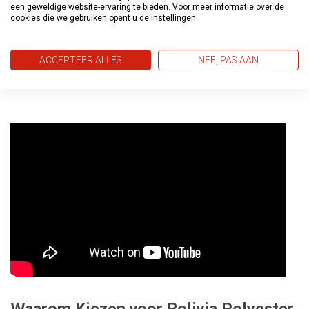
lasnaden, boten, radiatoren en leidingen.
een geweldige website-ervaring te bieden. Voor meer informatie over de
cookies die we gebruiken opent u de instellingen.
Reparatie van Diverse Defecten:
Ideaal voor het
repareren van kleine gaten, schroef- en spijkergaten,
krassen, deuken en scheuren tot 10 cm.
ACCEPTEER ALLES
NEE, PAS AAN