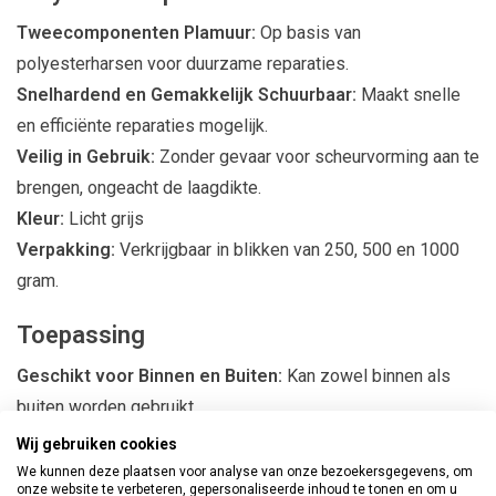
Tweecomponenten Plamuur:
Op basis van
polyesterharsen voor duurzame reparaties.
Snelhardend en Gemakkelijk Schuurbaar:
Maakt snelle
en efficiënte reparaties mogelijk.
Veilig in Gebruik:
Zonder gevaar voor scheurvorming aan te
brengen, ongeacht de laagdikte.
Kleur:
Licht grijs
Verpakking:
Verkrijgbaar in blikken van 250, 500 en 1000
gram.
Toepassing
Geschikt voor Binnen en Buiten:
Kan zowel binnen als
buiten worden gebruikt.
Veelzijdig in Gebruik:
Geschikt voor hout, staal, beton,
Wij gebruiken cookies
glas, kunststof, steen, carrosserie, polyester oppervlakken,
We kunnen deze plaatsen voor analyse van onze bezoekersgegevens, om
onze website te verbeteren, gepersonaliseerde inhoud te tonen en om u