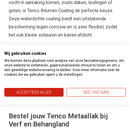
vocht in aanraking komen, zoals daken, leidingen of
goten, is Tenco Bitumen Coating de perfecte keuze.
Deze waterdichte coating biedt een uitstekende
bescherming tegen corrosie en is zeer flexibel, zodat
het ook kleine scheuren en kieren afdicht.
Advies op maat bij Verf en Behangland
Wij gebruiken cookies
Niet zeker welk Tenco Metaallak het beste is voor jouw
We kunnen deze plaatsen voor analyse van onze bezoekersgegevens, om
onze website te verbeteren, gepersonaliseerde inhoud te tonen en om u
project? Het team van Verf en Behangland staat voor je
een geweldige website-ervaring te bieden. Voor meer informatie over de
cookies die we gebruiken opent u de instellingen.
klaar met persoonlijk advies. Wij helpen je graag bij het
kiezen van het juiste product voor jouw specifieke
ACCEPTEER ALLES
NEE, PAS AAN
toepassing, zodat je zeker weet dat je metaal goed
beschermd is en er strak uitziet.
Bestel jouw Tenco Metaallak bij
Verf en Behangland