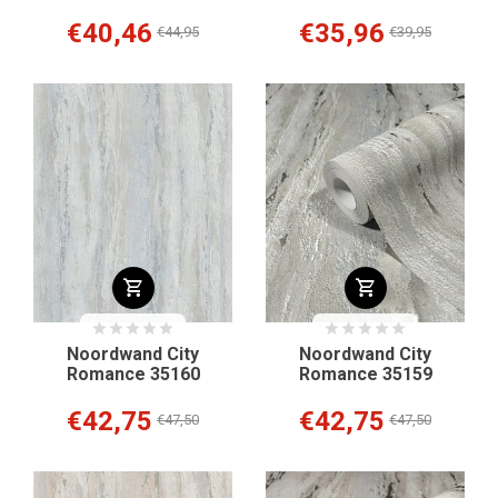
€40,46
€35,96
€44,95
€39,95
Noordwand City
Noordwand City
Romance 35160
Romance 35159
€42,75
€42,75
€47,50
€47,50