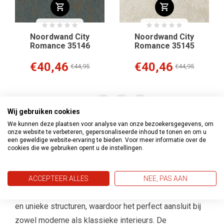
Noordwand City
Noordwand City
Romance 35146
Romance 35145
€40,46
€40,46
€44,95
€44,95
1
2
3
Wij gebruiken cookies
We kunnen deze plaatsen voor analyse van onze bezoekersgegevens, om
Waarom kiezen voor de Noordwand
onze website te verbeteren, gepersonaliseerde inhoud te tonen en om u
een geweldige website-ervaring te bieden. Voor meer informatie over de
City Romance Behang Collectie?
cookies die we gebruiken opent u de instellingen.
De
Noordwand City Romance Behang Collectie
is
ontworpen met oog voor detail, stijl en elegantie. De
ACCEPTEER ALLES
NEE, PAS AAN
collectie combineert verfijnde patronen, zachte kleuren
en unieke structuren, waardoor het perfect aansluit bij
zowel moderne als klassieke interieurs. De