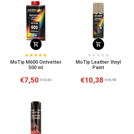
MoTip M600 Ontvetter
MoTip Leather Vinyl
500 ml
Paint
€7,50
€10,38
€10,50
€16,98