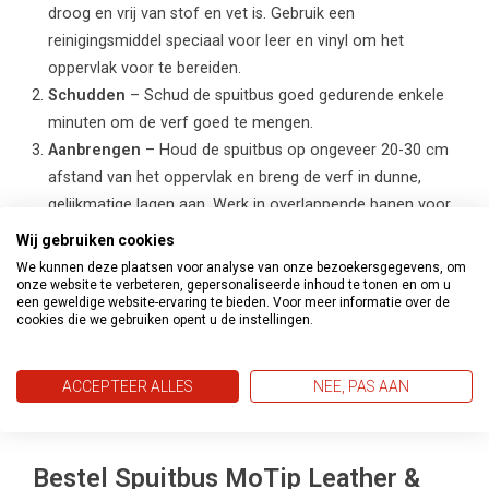
droog en vrij van stof en vet is. Gebruik een
reinigingsmiddel speciaal voor leer en vinyl om het
oppervlak voor te bereiden.
Schudden
– Schud de spuitbus goed gedurende enkele
minuten om de verf goed te mengen.
Aanbrengen
– Houd de spuitbus op ongeveer 20-30 cm
afstand van het oppervlak en breng de verf in dunne,
gelijkmatige lagen aan. Werk in overlappende banen voor
een egale dekking zonder druipers.
Wij gebruiken cookies
Droogtijd
– Laat elke laag goed drogen volgens de
We kunnen deze plaatsen voor analyse van onze bezoekersgegevens, om
instructies op de verpakking. Breng indien nodig
onze website te verbeteren, gepersonaliseerde inhoud te tonen en om u
een geweldige website-ervaring te bieden. Voor meer informatie over de
meerdere dunne lagen aan voor optimale dekking en
cookies die we gebruiken opent u de instellingen.
duurzaamheid.
Afwerking
– Na de laatste laag is het oppervlak klaar
ACCEPTEER ALLES
NEE, PAS AAN
voor gebruik. De sneldrogende formule maakt het snel
weer beschikbaar voor dagelijks gebruik.
Bestel Spuitbus MoTip Leather &