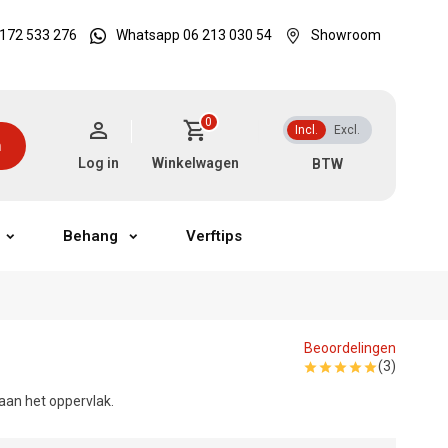
172 533 276
Whatsapp 06 213 030 54
Showroom
0
Incl.
Excl.
n
Log in
Winkelwagen
Behang
Verftips
Beoordelingen
(3)
aan het oppervlak.