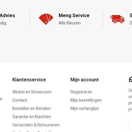
Advies
Meng Service
S
dig
Alle Kleuren
D
Klantenservice
Mijn account
On
Winkel en Showroom
Registreren
o
ze
Contact
Mijn bestellingen
p
Bestellen en Betalen
Mijn verlanglijst
j
Garantie en Klachten
Verzenden & Retouneren