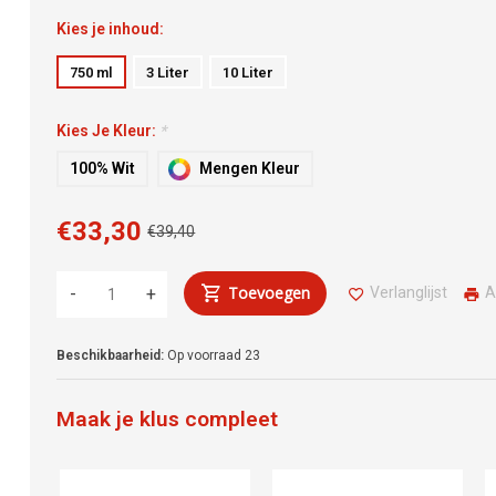
Kies je inhoud:
750 ml
3 Liter
10 Liter
Kies Je Kleur:
*
100% Wit
Mengen Kleur
€33,30
€39,40
Toevoegen
Verlanglijst
A
-
+
Beschikbaarheid:
Op voorraad
23
Maak je klus compleet