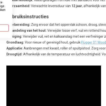
Milieuvriendelijk:
Watergedragen formule met aandacht voor het m
ze
Duurzaamheid:
Verwachte levensduur van
12 jaar
, afhankelijk va
dige
uiken
Gebruiksinstructies
Voorbereiding:
Zorg ervoor dat het oppervlak schoon, droog, stevig
Behandeling van het hout:
Verwijder losse verf, vuil en rottend hou
Reiniging:
Verwijder vuil, vet en kalkaanslag met een verfreiniger 
Grondlaag:
Voor nieuw of gereinigd hout, gebruik
Flügger 01 Wood
Applicatie:
Aanbrengen met kwast, roller of spuitpistool. Zorg voor
Droogtijd:
Afhankelijk van de temperatuur en luchtvochtigheid. Voe