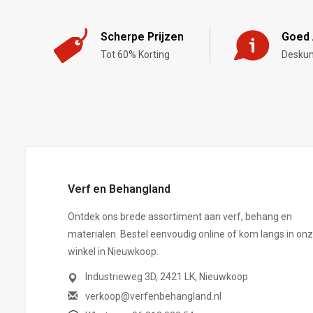
Scherpe Prijzen
Goed 
Tot 60% Korting
Deskun
,-
Verf en Behangland
Ontdek ons brede assortiment aan verf, behang en
materialen. Bestel eenvoudig online of kom langs in on
winkel in Nieuwkoop.
Industrieweg 3D, 2421 LK, Nieuwkoop
verkoop@verfenbehangland.nl