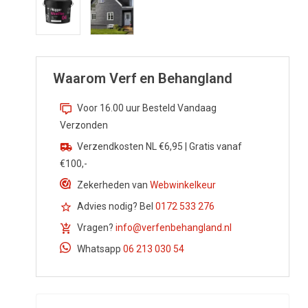
Waarom Verf en Behangland
Voor 16.00 uur Besteld Vandaag
Verzonden
Flügger Blokkw
Allround Finish 
Verzendkosten NL €6,95 | Gratis vanaf
€100,-
€10,90
€12,
Zekerheden van
Webwinkelkeur
Advies nodig? Bel
0172 533 276
Vragen?
info@verfenbehangland.nl
Whatsapp
06 213 030 54