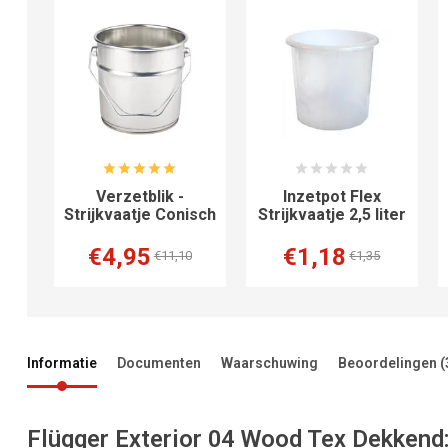
ast
Verzetblik -
Inzetpot Flex
1583
Strijkvaatje Conisch
Strijkvaatje 2,5 liter
€4,95
€1,18
50
€11,10
€1,35
Informatie
Documenten
Waarschuwing
Beoordelingen
(
Flügger Exterior 04 Wood Tex Dekkend