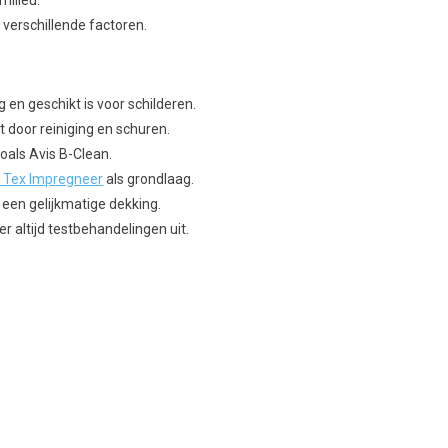
ilieu.
n verschillende factoren.
 en geschikt is voor schilderen.
t door reiniging en schuren.
zoals Avis B-Clean.
 Tex Impregneer
als grondlaag.
 een gelijkmatige dekking.
r altijd testbehandelingen uit.