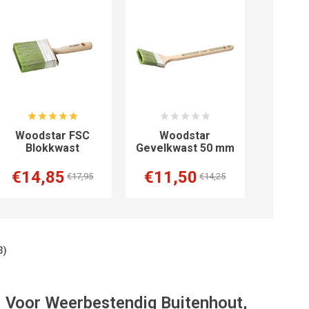
Woodstar FSC
Woodstar
Blokkwast
Gevelkwast 50 mm
€14,85
€11,50
€17,95
€14,25
3)
: Voor Weerbestendig Buitenhout,