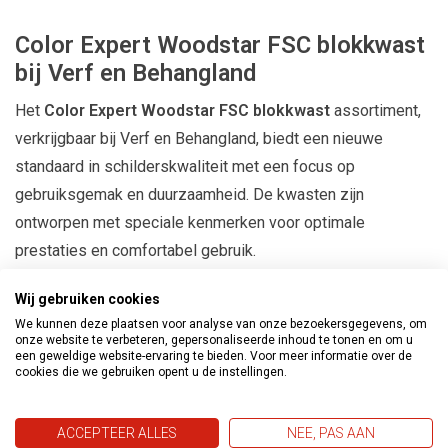
Color Expert Woodstar FSC blokkwast
bij Verf en Behangland
Het
Color Expert Woodstar FSC blokkwast
assortiment,
verkrijgbaar bij Verf en Behangland, biedt een nieuwe
standaard in schilderskwaliteit met een focus op
gebruiksgemak en duurzaamheid. De kwasten zijn
ontworpen met speciale kenmerken voor optimale
prestaties en comfortabel gebruik.
Kenmerken:
Wij gebruiken cookies
We kunnen deze plaatsen voor analyse van onze bezoekersgegevens, om
Hoogwaardige borstelharen:
De nieuwe opstelling van de
onze website te verbeteren, gepersonaliseerde inhoud te tonen en om u
een geweldige website-ervaring te bieden. Voor meer informatie over de
borstelharen zorgt voor maximale verfabsorptie en een
cookies die we gebruiken opent u de instellingen.
optimaal schildersresultaat.
Verschillende breedtes:
Verkrijgbaar in breedtes van 100
ACCEPTEER ALLES
NEE, PAS AAN
mm en 120 mm, waardoor je de juiste kwast kunt kiezen