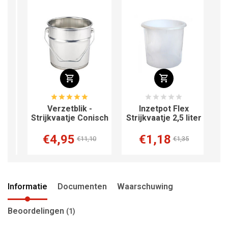
tte
Verzetblik -
Inzetpot Flex
Strijkvaatje Conisch
Strijkvaatje 2,5 liter
€4,95
€1,18
€11,10
€1,35
Informatie
Documenten
Waarschuwing
Beoordelingen
(1)