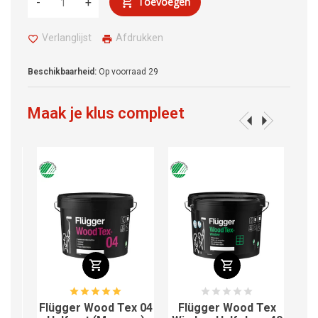
Toevoegen
-
+
Verlanglijst
Afdrukken
Beschikbaarheid:
Op voorraad
29
Maak je klus compleet
 01
Flügger Wood Tex 04
Flügger Wood Tex