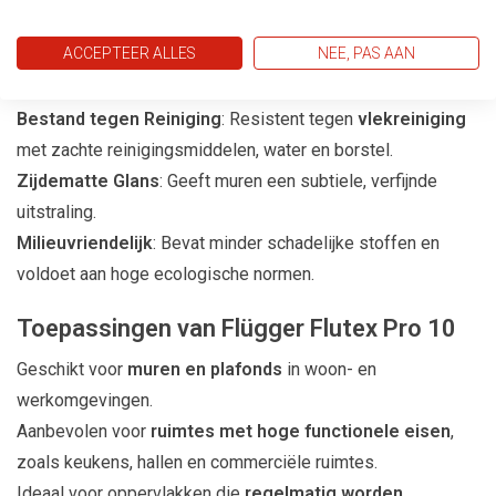
en egaal resultaat.
ACCEPTEER ALLES
NEE, PAS AAN
Professionele Werkeigenschappen
: Gemakkelijk aan te
brengen met roller, kwast of spuit.
Bestand tegen Reiniging
: Resistent tegen
vlekreiniging
met zachte reinigingsmiddelen, water en borstel.
Zijdematte Glans
: Geeft muren een subtiele, verfijnde
uitstraling.
Milieuvriendelijk
: Bevat minder schadelijke stoffen en
voldoet aan hoge ecologische normen.
Toepassingen van Flügger Flutex Pro 10
Geschikt voor
muren en plafonds
in woon- en
werkomgevingen.
Aanbevolen voor
ruimtes met hoge functionele eisen
,
zoals keukens, hallen en commerciële ruimtes.
Ideaal voor oppervlakken die
regelmatig worden