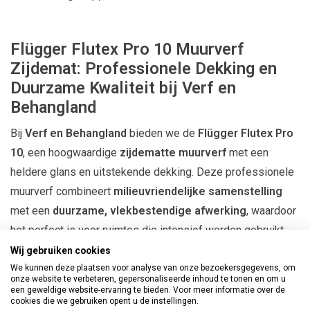
Flügger Flutex Pro 10 Muurverf
Zijdemat: Professionele Dekking en
Duurzame Kwaliteit bij Verf en
Behangland
Bij
Verf en Behangland
bieden we de
Flügger Flutex Pro
10
, een hoogwaardige
zijdematte muurverf
met een
heldere glans en uitstekende dekking. Deze professionele
muurverf combineert
milieuvriendelijke samenstelling
met een
duurzame, vlekbestendige afwerking
, waardoor
het perfect is voor ruimtes die intensief worden gebruikt.
Wij gebruiken cookies
Waarom Kiezen voor Flügger Flutex Pro
We kunnen deze plaatsen voor analyse van onze bezoekersgegevens, om
10?
onze website te verbeteren, gepersonaliseerde inhoud te tonen en om u
een geweldige website-ervaring te bieden. Voor meer informatie over de
cookies die we gebruiken opent u de instellingen.
Optimale Dekking
: Uitstekende verfkracht voor een strak