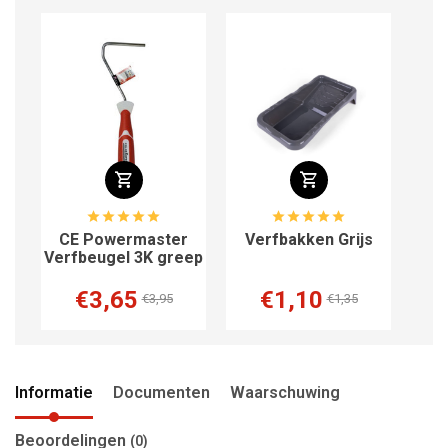
CE Powermaster
Verfbakken Grijs
Inzet
Verfbeugel 3K greep
voor Ver
€3,65
€1,10
€3
€3,95
€1,35
Informatie
Documenten
Waarschuwing
Beoordelingen
(0)