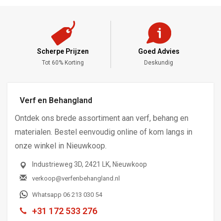
ijzen
Goed Advies
Meng Service
ting
Deskundig
Alle Kleuren
Verf en Behangland
Ontdek ons brede assortiment aan verf, behang en
materialen. Bestel eenvoudig online of kom langs in
onze winkel in Nieuwkoop.
Industrieweg 3D, 2421 LK, Nieuwkoop
verkoop@verfenbehangland.nl
Whatsapp 06 213 030 54
+31 172 533 276