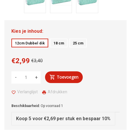
Kies je inhoud:
12cm Dubbel dik
18 cm
25 cm
€2,99
€3,40
Toevoegen
-
+
Verlanglijst
Afdrukken
Beschikbaarheid:
Op voorraad
1
Koop 5 voor €2,69 per stuk en bespaar 10%