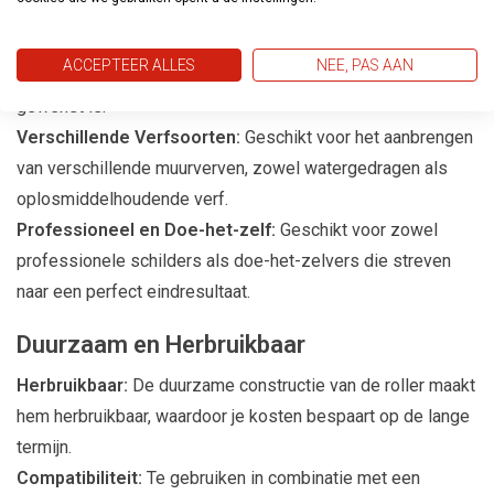
Toepassingen
Gladde Wanden:
Ideaal voor het schilderen van gladde
ACCEPTEER ALLES
NEE, PAS AAN
wanden en plafonds, waarbij een strakke afwerking
gewenst is.
Verschillende Verfsoorten:
Geschikt voor het aanbrengen
van verschillende muurverven, zowel watergedragen als
oplosmiddelhoudende verf.
Professioneel en Doe-het-zelf:
Geschikt voor zowel
professionele schilders als doe-het-zelvers die streven
naar een perfect eindresultaat.
Duurzaam en Herbruikbaar
Herbruikbaar:
De duurzame constructie van de roller maakt
hem herbruikbaar, waardoor je kosten bespaart op de lange
termijn.
Compatibiliteit:
Te gebruiken in combinatie met een