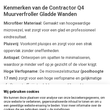
Kenmerken van de Contractor Q4
Muurverfroller Gladde Wanden
Microfiber Materiaal:
Gemaakt van hoogwaardige
microvezel, wat zorgt voor een glad en professioneel
eindresultaat.
Pluisvrij:
Voorkomt pluisjes en zorgt voor een strak
oppervlak zonder oneffenheden.
Antispat:
Ontworpen om spatten te minimaliseren,
waardoor je minder verf op je gezicht of de vloer krijgt.
Hoge Verfopname:
De microvezelstructuur
(poolhoogte
17 mm)
zorgt voor een hoge verfopname en gelijkmatige
afgifte, wat efficiënt schilderen mogelijk maakt.
Wij gebruiken cookies
Universeel Bruikbaar:
Geschikt voor diverse verfsoorten
We kunnen deze plaatsen voor analyse van onze bezoekersgegevens, om
en met name effectief op gladde ondergronden.
onze website te verbeteren, gepersonaliseerde inhoud te tonen en om u
een geweldige website-ervaring te bieden. Voor meer informatie over de
cookies die we gebruiken opent u de instellingen.