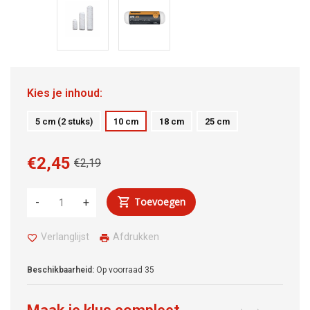
Kies je inhoud:
5 cm (2 stuks)
10 cm
18 cm
25 cm
€2,45
€2,19
Toevoegen
-
+
Verlanglijst
Afdrukken
Beschikbaarheid:
Op voorraad
35