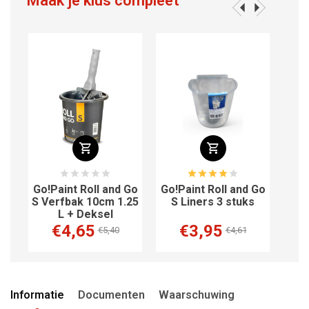
Maak je klus compleet
Paint Roll and Go
Go!Paint Roll and Go
Washi Low-Ta
erfbak 10cm 1.25
S Liners 3 stuks
Line Tape 50
L + Deksel
€4,65
€3,95
€4,19
€5,40
€4,61
€
Informatie
Documenten
Waarschuwing