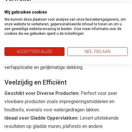
Microvezel Roller:
De Anza Antex Platinum Lakroller is
Wij gebruiken cookies
roller speciaal voor verf op waterbasis. Door de dunne
We kunnen deze plaatsen voor analyse van onze bezoekersgegevens, om
onze website te verbeteren, gepersonaliseerde inhoud te tonen en om u
vachtdikte (8 mm maar) krijg je altijd een mooi glad
een geweldige website-ervaring te bieden. Voor meer informatie over de
cookies die we gebruiken opent u de instellingen.
resultaat.
Anti-Spat Ontwerp:
Minimaliseert spetters tijdens het
verven, voor een schone en nette werkomgeving.
ACCEPTEER ALLES
NEE, PAS AAN
Uitstekende Verfopname:
Zorgt voor een efficiënte
verfapplicatie en gelijkmatige dekking.
Veelzijdig en Efficiënt
Geschikt voor Diverse Producten:
Perfect voor zeer
vloeibare producten zoals impregneringsmiddelen en
houtbeits, evenals voor watergedragen lakken.
Ideaal voor Gladde Oppervlakken:
Levert uitstekende
resultaten op gladde muren, plafonds en andere