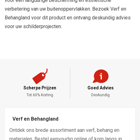
voor een langdurige bescherming en esthetische
verbetering van uw buitenoppervlakken. Bezoek Verf en
Behangland voor dit product en ontvang deskundig advies
voor uw schilderprojecten.
Scherpe Prijzen
Goed Advies
,-
Tot 60% Korting
Deskundig
Verf en Behangland
Ontdek ons brede assortiment aan verf, behang en
materialen. Bestel eenvoudig online of kom langs in