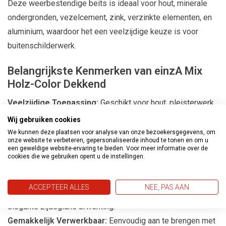
Deze weerbestendige beits is ideaal voor hout, minerale
ondergronden, vezelcement, zink, verzinkte elementen, en
aluminium, waardoor het een veelzijdige keuze is voor
buitenschilderwerk.
Belangrijkste Kenmerken van einzA Mix
Holz-Color Dekkend
Veelzijdige Toepassing:
Geschikt voor hout, pleisterwerk,
metselwerk, boten, vezelcement, en non-ferro metalen.
Wij gebruiken cookies
We kunnen deze plaatsen voor analyse van onze bezoekersgegevens, om
Weerbestendig en Duurzaam:
Voorzien van Formule H
onze website te verbeteren, gepersonaliseerde inhoud te tonen en om u
een geweldige website-ervaring te bieden. Voor meer informatie over de
voor bescherming tegen vuil, algen, en mos.
cookies die we gebruiken opent u de instellingen.
Hoge Elasticiteit en Vochtregulatie:
Biedt een duurzame
en flexibele coating die ademt.
ACCEPTEER ALLES
NEE, PAS AAN
Kleurvast en Zijdeglanzend:
Behoudt kleur en biedt een
elegante zijdeglans afwerking.
Gemakkelijk Verwerkbaar:
Eenvoudig aan te brengen met