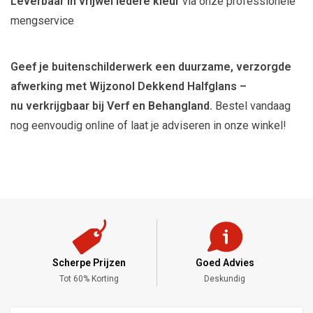
Leverbaar in vrijwel iedere kleur
via onze professionele
mengservice
Geef je buitenschilderwerk een duurzame, verzorgde
afwerking met Wijzonol Dekkend Halfglans –
nu verkrijgbaar bij Verf en Behangland.
Bestel vandaag
nog eenvoudig online of laat je adviseren in onze winkel!
Scherpe Prijzen
Goed Advies
,-
Tot 60% Korting
Deskundig