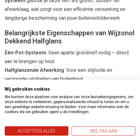
systeem
gebruik je deze verf als grond-, tussen- én
afwerklaag, wat zorgt voor een efficiënte verwerking en
langdurige bescherming van jouw buitenschilderwerk.
Belangrijkste Eigenschappen van Wijzonol
Dekkend Halfglans
Één-Pot-Systeem
: Geen aparte grondverf nodig – direct
aan te brengen op hout.
Halfglanzende Afwerking
: Voor een stijlvolle en
verzorgde uitstraling van buitenhout.
Vochtregulerend
: Helpt hout beschermen tegen
Wij gebruiken cookies
schommelingen in vocht en weersinvloeden.
We kunnen deze plaatsen voor analyse van onze bezoekersgegevens, om
onze website te verbeteren, gepersonaliseerde inhoud te tonen en om u
Flexibel en Elastisch
: Scheurt niet en blijft langdurig in
een geweldige website-ervaring te bieden. Voor meer informatie over de
cookies die we gebruiken opent u de instellingen.
topconditie.
Uitstekende Buitenduurzaamheid
: Bestand tegen regen,
ACCEPTEER ALLES
NEE, PAS AAN
zon en temperatuurschommelingen.