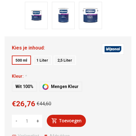
Kies je inhoud:
500 ml
1 Liter
2,5 Liter
Kleur:
*
Wit 100%
Mengen Kleur
€26,76
€44,60
Toevoegen
-
+