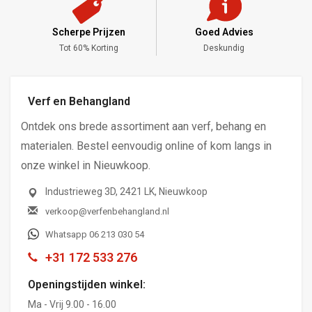
Scherpe Prijzen
Goed Advies
,-
Tot 60% Korting
Deskundig
Verf en Behangland
Ontdek ons brede assortiment aan verf, behang en
materialen. Bestel eenvoudig online of kom langs in
onze winkel in Nieuwkoop.
Industrieweg 3D, 2421 LK, Nieuwkoop
verkoop@verfenbehangland.nl
Whatsapp 06 213 030 54
+31 172 533 276
Openingstijden winkel:
Ma - Vrij 9.00 - 16.00