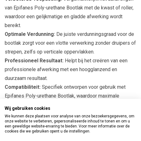
van Epifanes Poly-urethane Bootlak met de kwast of roller,
waardoor een gelijkmatige en gladde afwerking wordt
bereikt.
Optimale Verdunning:
De juiste verdunningsgraad voor de
bootlak zorgt voor een vlotte verwerking zonder druipers of
strepen, zelfs op verticale oppervlakken.
Professioneel Resultaat:
Helpt bij het creëren van een
professionele afwerking met een hoogglanzend en
duurzaam resultaat.
Compatibiliteit:
Specifiek ontworpen voor gebruik met
Epifanes Poly-urethane Bootlak, waardoor maximale
prestaties worden gegarandeerd.
Wij gebruiken cookies
We kunnen deze plaatsen voor analyse van onze bezoekersgegevens, om
Toepassing:
onze website te verbeteren, gepersonaliseerde inhoud te tonen en om u
een geweldige website-ervaring te bieden. Voor meer informatie over de
Kwast- en Rollerapplicatie:
Ideaal voor het aanbrengen
cookies die we gebruiken opent u de instellingen.
van Epifanes Poly-urethane Bootlak met de kwast of roller