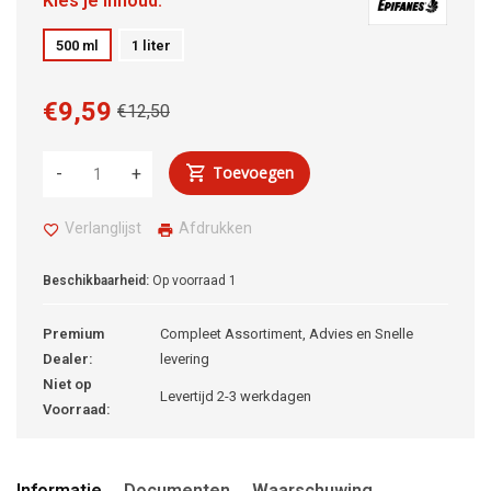
Kies je inhoud:
500 ml
1 liter
€9,59
€12,50
Toevoegen
-
+
Verlanglijst
Afdrukken
Beschikbaarheid:
Op voorraad
1
Premium
Compleet Assortiment, Advies en Snelle
Dealer:
levering
Niet op
Levertijd 2-3 werkdagen
Voorraad:
Informatie
Documenten
Waarschuwing