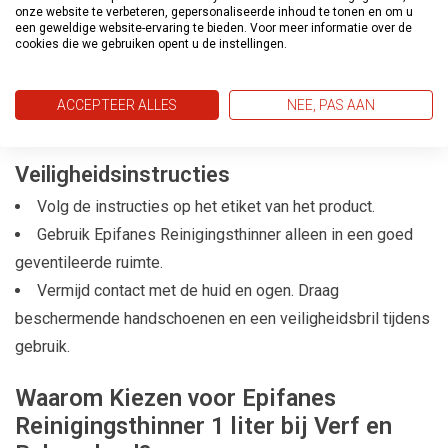
Advies
onze website te verbeteren, gepersonaliseerde inhoud te tonen en om u
een geweldige website-ervaring te bieden. Voor meer informatie over de
Ontvet het oppervlak grondig voordat u begint met schuren.
cookies die we gebruiken opent u de instellingen.
Gebruik alleen schone (papieren) doeken voor het
ontvetten. Zorg ervoor dat het oppervlak volledig is
ACCEPTEER ALLES
NEE, PAS AAN
uitgedampt voordat u verder gaat met uw schilderwerk.
Veiligheidsinstructies
Volg de instructies op het etiket van het product.
Gebruik Epifanes Reinigingsthinner alleen in een goed
geventileerde ruimte.
Vermijd contact met de huid en ogen. Draag
beschermende handschoenen en een veiligheidsbril tijdens
gebruik.
Waarom Kiezen voor Epifanes
Reinigingsthinner 1 liter bij Verf en