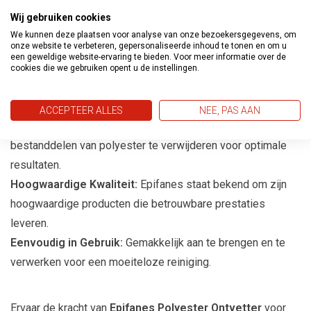
Voorbereiding voor Verfwerk:
Bereidt polyester
Wij gebruiken cookies
oppervlakken voor op schilderen door alle onzuiverheden te
We kunnen deze plaatsen voor analyse van onze bezoekersgegevens, om
onze website te verbeteren, gepersonaliseerde inhoud te tonen en om u
verwijderen en een schone basis te bieden.
een geweldige website-ervaring te bieden. Voor meer informatie over de
cookies die we gebruiken opent u de instellingen.
Waarom Kiezen voor Epifanes Polyester
Ontvetter bij Verf en Behangland?
ACCEPTEER ALLES
NEE, PAS AAN
Speciaal Ontworpen:
Ontwikkeld om effectief wasachtige
bestanddelen van polyester te verwijderen voor optimale
resultaten.
Hoogwaardige Kwaliteit:
Epifanes staat bekend om zijn
hoogwaardige producten die betrouwbare prestaties
leveren.
Eenvoudig in Gebruik:
Gemakkelijk aan te brengen en te
verwerken voor een moeiteloze reiniging.
Ervaar de kracht van
Epifanes Polyester Ontvetter
voor