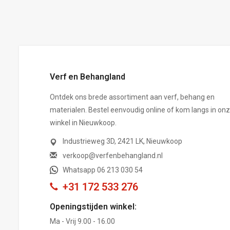
,-
Verf en Behangland
Ontdek ons brede assortiment aan verf, behang en
materialen. Bestel eenvoudig online of kom langs in on
winkel in Nieuwkoop.
Industrieweg 3D, 2421 LK, Nieuwkoop
verkoop@verfenbehangland.nl
Whatsapp 06 213 030 54
+31 172 533 276
Openingstijden winkel:
Ma - Vrij 9.00 - 16.00