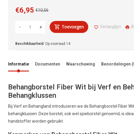
€6,95
€10,56
Toevoegen
Verlanglijst
A
-
+
Beschikbaarheid:
Op voorraad
14
Informatie
Documenten
Waarschuwing
Beoordelingen
(
Behangborstel Fiber Wit bij Verf en Be
Behangklussen
Bij Verf en Behangland introduceren we de Behangborstel Fiber Wit,
behangklussen. Deze borstel, ook wel spieborstel genoemd, is idea
handstoffer worden gebruikt.