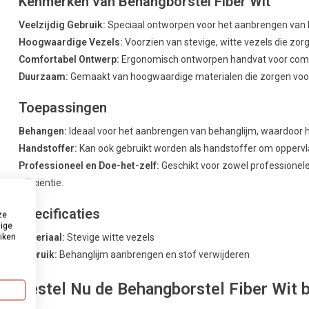
Kenmerken van Behangborstel Fiber Wit
Veelzijdig Gebruik:
Speciaal ontworpen voor het aanbrengen van b
Hoogwaardige Vezels:
Voorzien van stevige, witte vezels die zorg
Comfortabel Ontwerp:
Ergonomisch ontworpen handvat voor comfor
Duurzaam:
Gemaakt van hoogwaardige materialen die zorgen voor
Toepassingen
Behangen:
Ideaal voor het aanbrengen van behanglijm, waardoor het
Handstoffer:
Kan ook gebruikt worden als handstoffer om oppervla
Professioneel en Doe-het-zelf:
Geschikt voor zowel professionele 
efficiëntie.
Specificaties
ze
dige
Materiaal:
Stevige witte vezels
uiken
Gebruik:
Behanglijm aanbrengen en stof verwijderen
Bestel Nu de Behangborstel Fiber Wit b