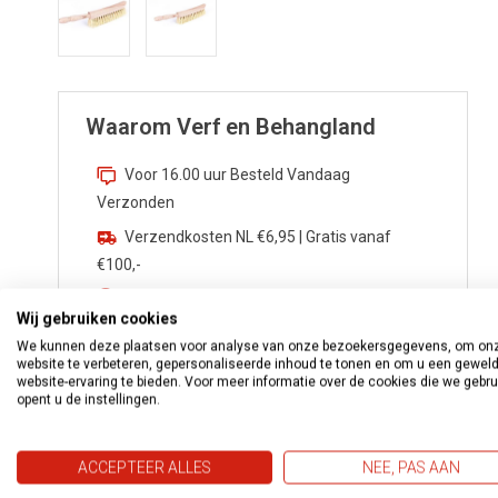
Waarom Verf en Behangland
Voor 16.00 uur Besteld Vandaag
Verzonden
Verzendkosten NL €6,95 | Gratis vanaf
€100,-
Zekerheden van
Webwinkelkeur
Wij gebruiken cookies
Advies nodig? Bel
0172 533 276
We kunnen deze plaatsen voor analyse van onze bezoekersgegevens, om on
website te verbeteren, gepersonaliseerde inhoud te tonen en om u een gewel
Vragen?
info@verfenbehangland.nl
website-ervaring te bieden. Voor meer informatie over de cookies die we gebr
opent u de instellingen.
Whatsapp
06 213 030 54
ACCEPTEER ALLES
NEE, PAS AAN