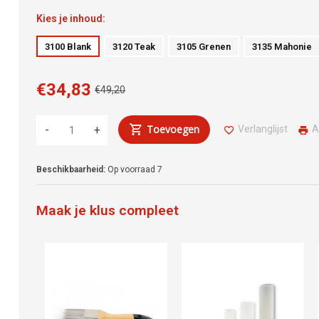
Kies je inhoud:
3100 Blank
3120 Teak
3105 Grenen
3135 Mahonie
€34,83
€49,20
Toevoegen
Verlanglijst
A
-
+
Beschikbaarheid:
Op voorraad
7
Maak je klus compleet