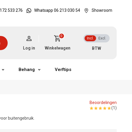
172 533 276
Whatsapp 06 213 030 54
Showroom
0
Incl.
Excl.
n
Log in
Winkelwagen
Behang
Verftips
Beoordelingen
(1)
voor buitengebruik.