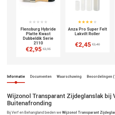
de
Flensburg Hybride
Anza Pro Super Felt
ie
Platte Kwast
Lakvilt Roller
Dubbeldik Serie
2110
€2,45
€2,40
€2,95
€3,95
Informatie
Documenten
Waarschuwing
Beoordelingen
(
Wijzonol Transparant Zijdeglanslak bi
Buitenafronding
Bij Verf en Behangland bieden we
Wijzonol Transparant Zijdegla