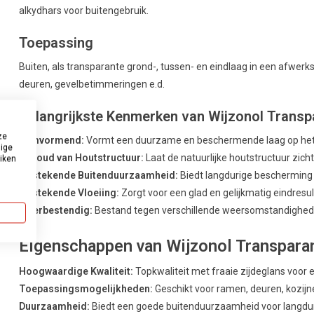
alkydhars voor buitengebruik.
Toepassing
Buiten, als transparante grond-, tussen- en eindlaag in een afwe
deuren, gevelbetimmeringen e.d.
Belangrijkste Kenmerken van Wijzonol Transp
ze
Filmvormend:
Vormt een duurzame en beschermende laag op het
dige
Behoud van Houtstructuur:
Laat de natuurlijke houtstructuur zicht
uiken
Uitstekende Buitenduurzaamheid:
Biedt langdurige bescherming
Uitstekende Vloeiing:
Zorgt voor een glad en gelijkmatig eindresul
Weerbestendig:
Bestand tegen verschillende weersomstandigheden
Eigenschappen van Wijzonol Transparan
Hoogwaardige Kwaliteit:
Topkwaliteit met fraaie zijdeglans voor 
Toepassingsmogelijkheden:
Geschikt voor ramen, deuren, kozij
Duurzaamheid:
Biedt een goede buitenduurzaamheid voor langdu