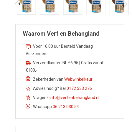
Waarom Verf en Behangland
Flensburg Ron
Kwast Krex Ser
2020
Voor 16.00 uur Besteld Vandaag
€4,85
€13,56
Verzonden
Verzendkosten NL €6,95 | Gratis vanaf
€100,-
Zekerheden van
Webwinkelkeur
Advies nodig? Bel
0172 533 276
Vragen?
info@verfenbehangland.nl
Whatsapp
06 213 030 54