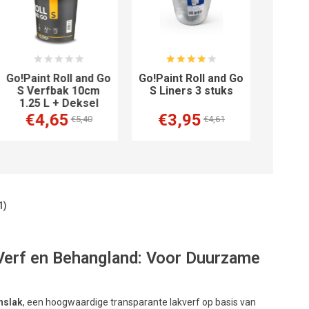
Go!Paint Roll and Go
Go!Paint Roll and Go
S Verfbak 10cm
S Liners 3 stuks
1.25 L + Deksel
€4,65
€3,95
€5,40
€4,61
1)
j Verf en Behangland: Voor Duurzame
nslak
, een hoogwaardige transparante lakverf op basis van