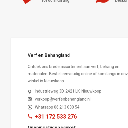
Tot 60% Korting
Deskun
,-
Verf en Behangland
Ontdek ons brede assortiment aan verf, behang en
materialen. Bestel eenvoudig online of kom langs in on
winkel in Nieuwkoop.
Industrieweg 3D, 2421 LK, Nieuwkoop
verkoop@verfenbehangland.nl
Whatsapp 06 213 030 54
+31 172 533 276
Openingstijden winkel: