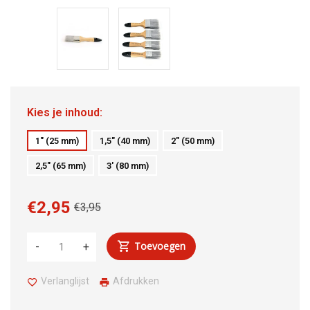
Kies je inhoud:
1" (25 mm)
1,5" (40 mm)
2" (50 mm)
2,5" (65 mm)
3' (80 mm)
€2,95
€3,95
Toevoegen
-
+
Verlanglijst
Afdrukken