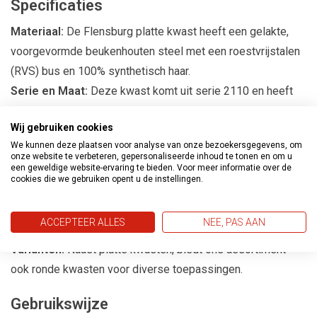
Specificaties
Materiaal:
De Flensburg platte kwast heeft een gelakte,
voorgevormde beukenhouten steel met een roestvrijstalen
(RVS) bus en 100% synthetisch haar.
Serie en Maat:
Deze kwast komt uit serie 2110 en heeft
maat 1.
Wij gebruiken cookies
Dubbeldik:
De kwast is dubbeldik, zodat er extra product
We kunnen deze plaatsen voor analyse van onze bezoekersgegevens, om
opgenomen kan worden, wat zorgt voor een efficiënte en
onze website te verbeteren, gepersonaliseerde inhoud te tonen en om u
een geweldige website-ervaring te bieden. Voor meer informatie over de
gelijkmatige toepassing van verf.
cookies die we gebruiken opent u de instellingen.
Kwaliteit:
De Flensburg platte kwast is van middenklasse
kwaliteit en is geschikt voor veel verschillende
ACCEPTEER ALLES
NEE, PAS AAN
schilderklussen.
Varianten:
Naast platte kwasten, biedt ons assortiment
ook ronde kwasten voor diverse toepassingen.
Gebruikswijze