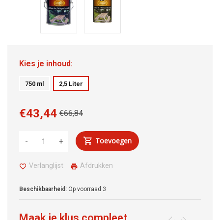
Kies je inhoud:
750 ml
2,5 Liter
€43,44
€66,84
Toevoegen
-
+
Verlanglijst
Afdrukken
Beschikbaarheid:
Op voorraad
3
Maak je klus compleet