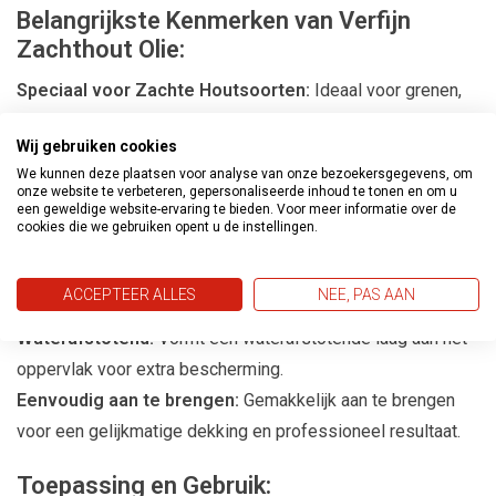
Belangrijkste Kenmerken van Verfijn
Zachthout Olie:
Speciaal voor Zachte Houtsoorten:
Ideaal voor grenen,
larix, vuren en andere zachte houtsoorten.
Wij gebruiken cookies
Behoud van Natuurlijke Uitstraling:
Houdt het hout mooi
We kunnen deze plaatsen voor analyse van onze bezoekersgegevens, om
en natuurlijk zonder de oorspronkelijke uitstraling te
onze website te verbeteren, gepersonaliseerde inhoud te tonen en om u
een geweldige website-ervaring te bieden. Voor meer informatie over de
veranderen.
cookies die we gebruiken opent u de instellingen.
Verlengt Levensduur:
Beschermt tegen houtrot en andere
schadelijke invloeden, waardoor de levensduur van het hout
ACCEPTEER ALLES
NEE, PAS AAN
wordt verlengd.
Waterafstotend:
Vormt een waterafstotende laag aan het
oppervlak voor extra bescherming.
Eenvoudig aan te brengen:
Gemakkelijk aan te brengen
voor een gelijkmatige dekking en professioneel resultaat.
Toepassing en Gebruik: