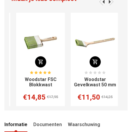
tte
Woodstar FSC
Woodstar
Blokkwast
Gevelkwast 50 mm
Str
€14,85
€11,50
€17,95
€14,25
Informatie
Documenten
Waarschuwing